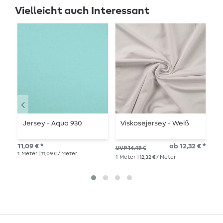
Vielleicht auch Interessant
Jersey - Aqua 930
Viskosejersey - Weiß
B
11,09 € *
ab 12,32 € *
12,
UVP 14,49 €
1
Meter
| 11,09 € / Meter
1
Me
1
Meter
| 12,32 € / Meter