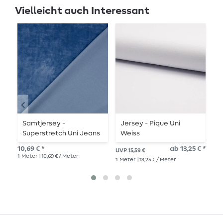
Vielleicht auch Interessant
Samtjersey -
Jersey - Pique Uni
J
Superstretch Uni Jeans
Weiss
11,
10,69 € *
ab 13,25 € *
UVP 15,59 €
1
Me
1
Meter
| 10,69 € / Meter
1
Meter
| 13,25 € / Meter