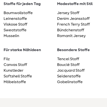
Stoffe für jeden Tag
Modestoffe mit Stil
Baumwollstoffe
Jersey Stoff
Leinenstoffe
Denim Jeansstoff
Viskose Stoff
French Terry Stoff
Sweatstoffe
Bündchenstoff
Musselin
Romanit Jersey
Für starke Nähideen
Besondere Stoffe
Filz
Tencel Stoff
Canvas Stoff
Bouclé Stoff
Kunstleder
Jacquard Stoff
Softshell Stoffe
Seidenstoffe
Möbelstoffe
Gobelinstoffe