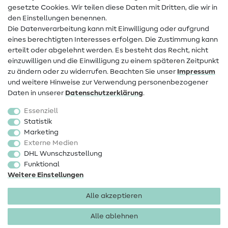
Infos zum Betreiberwechsel
gesetzte Cookies. Wir teilen diese Daten mit Dritten, die wir in
den Einstellungen benennen.
FAQ
Die Datenverarbeitung kann mit Einwilligung oder aufgrund
eines berechtigten Interesses erfolgen. Die Zustimmung kann
Widerrufsrecht
erteilt oder abgelehnt werden. Es besteht das Recht, nicht
Beliebt
einzuwilligen und die Einwilligung zu einem späteren Zeitpunkt
zu ändern oder zu widerrufen. Beachten Sie unser
Impressum
und weitere Hinweise zur Verwendung personenbezogener
Stoffe
Daten in unserer
Daten­schutz­erklärung
.
Nähzubehör
Essenziell
Sale
Statistik
Marketing
Schnittmuster
Externe Medien
DHL Wunschzustellung
Funktional
Weitere Einstellungen
Alle akzeptieren
Impressum
Datenschutz
AGB
Widerrufsbelehrung
Alle ablehnen