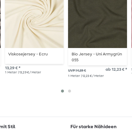
Viskosejersey - Ecru
Bio Jersey - Uni Armygrün
055
13,29 € *
ab 12,23 € *
UVP 14,39 €
1
Meter
| 13,29 € / Meter
1
Meter
| 12,23 € / Meter
it Stil
Für starke Nähideen