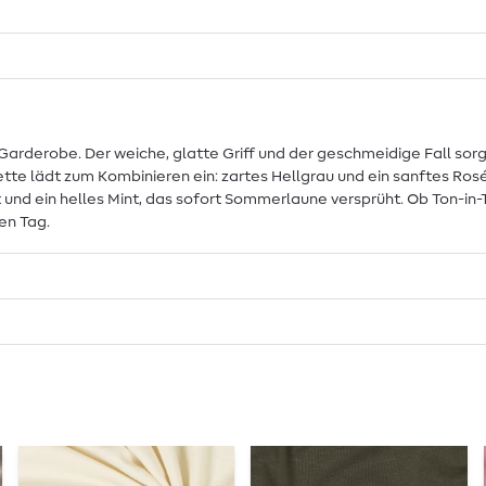
die Garderobe. Der weiche, glatte Griff und der geschmeidige Fall 
te lädt zum Kombinieren ein: zartes Hellgrau und ein sanftes Rosé 
nt und ein helles Mint, das sofort Sommerlaune versprüht. Ob Ton-i
en Tag.