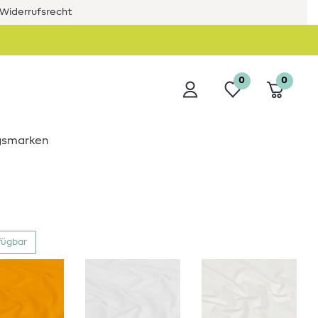
Widerrufsrecht
0
0
ngsmarken
fügbar