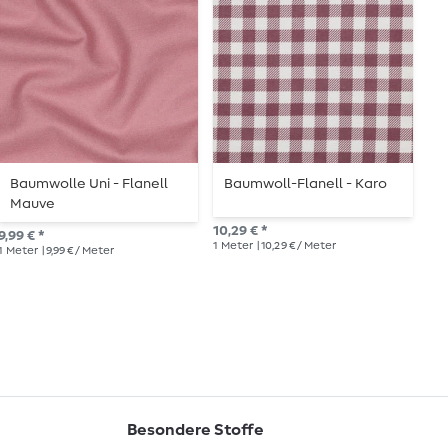
Baumwolle Uni - Flanell
Baumwoll-Flanell - Karo
B
Mauve
W
10,29 € *
9,99 € *
10,
1
Meter
| 10,29 € / Meter
1
Meter
| 9,99 € / Meter
1
Me
Besondere Stoffe