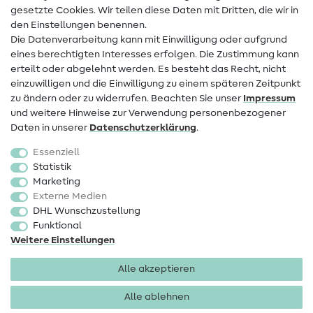
Infos zum Betreiberwechsel
gesetzte Cookies. Wir teilen diese Daten mit Dritten, die wir in
den Einstellungen benennen.
FAQ
Die Datenverarbeitung kann mit Einwilligung oder aufgrund
eines berechtigten Interesses erfolgen. Die Zustimmung kann
Widerrufsrecht
erteilt oder abgelehnt werden. Es besteht das Recht, nicht
Beliebt
einzuwilligen und die Einwilligung zu einem späteren Zeitpunkt
zu ändern oder zu widerrufen. Beachten Sie unser
Impressum
und weitere Hinweise zur Verwendung personenbezogener
Stoffe
Daten in unserer
Daten­schutz­erklärung
.
Nähzubehör
Essenziell
Sale
Statistik
Marketing
Schnittmuster
Externe Medien
DHL Wunschzustellung
Funktional
Weitere Einstellungen
Alle akzeptieren
Impressum
Datenschutz
AGB
Widerrufsbelehrung
Alle ablehnen