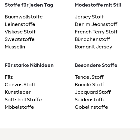
Stoffe für jeden Tag
Modestoffe mit Stil
Baumwollstoffe
Jersey Stoff
Leinenstoffe
Denim Jeansstoff
Viskose Stoff
French Terry Stoff
Sweatstoffe
Bündchenstoff
Musselin
Romanit Jersey
Für starke Nähideen
Besondere Stoffe
Filz
Tencel Stoff
Canvas Stoff
Bouclé Stoff
Kunstleder
Jacquard Stoff
Softshell Stoffe
Seidenstoffe
Möbelstoffe
Gobelinstoffe