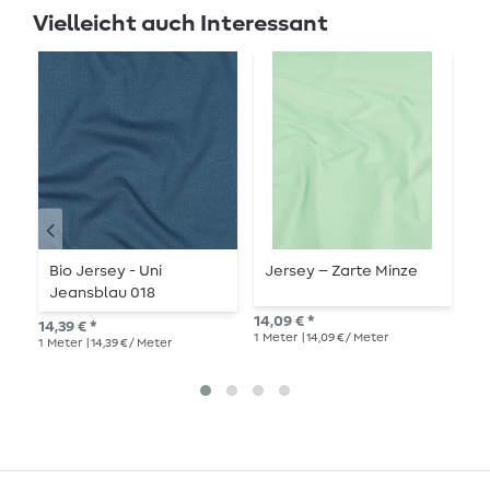
Vielleicht auch Interessant
Bio Jersey - Uni
Jersey – Zarte Minze
S
Jeansblau 018
J
14,09 € *
14,39 € *
15,
1
Meter
| 14,09 € / Meter
1
Meter
| 14,39 € / Meter
1
Me