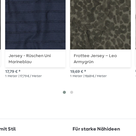
Jersey - Rüschen Uni
Frottee Jersey – Leo
Marineblau
Armygrün
17,79 € *
19,69 € *
1
Meter
| 17,79 € / Meter
1
Meter
| 19,69 € / Meter
it Stil
Für starke Nähideen