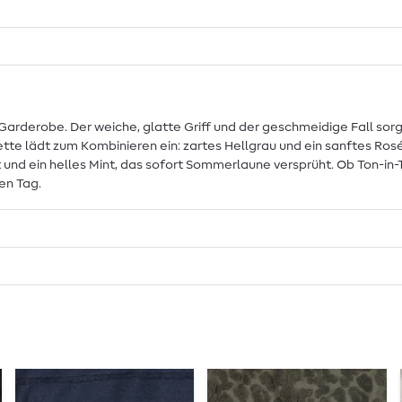
die Garderobe. Der weiche, glatte Griff und der geschmeidige Fall 
te lädt zum Kombinieren ein: zartes Hellgrau und ein sanftes Rosé 
nt und ein helles Mint, das sofort Sommerlaune versprüht. Ob Ton-i
en Tag.