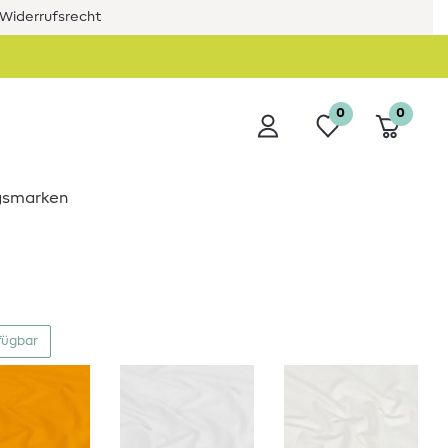
Widerrufsrecht
0
0
ngsmarken
fügbar