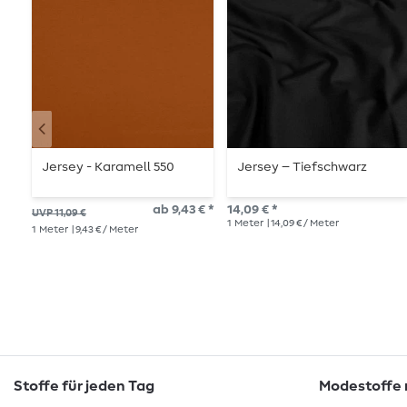
Jersey - Karamell 550
Jersey – Tiefschwarz
ab 9,43 € *
14,09 € *
UVP 11,09 €
1
Meter
| 14,09 € / Meter
1
Meter
| 9,43 € / Meter
Stoffe für jeden Tag
Modestoffe m