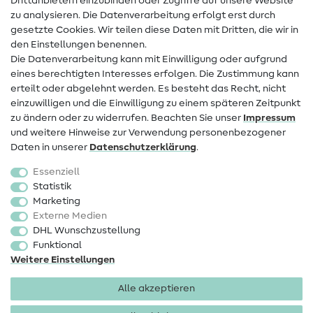
Drittanbietern einzubinden oder Zugriffe auf unsere Website
Kontakt
zu analysieren. Die Datenverarbeitung erfolgt erst durch
Infos zum Betreiberwechsel
gesetzte Cookies. Wir teilen diese Daten mit Dritten, die wir in
den Einstellungen benennen.
FAQ
Die Datenverarbeitung kann mit Einwilligung oder aufgrund
eines berechtigten Interesses erfolgen. Die Zustimmung kann
Widerrufsrecht
erteilt oder abgelehnt werden. Es besteht das Recht, nicht
Beliebt
einzuwilligen und die Einwilligung zu einem späteren Zeitpunkt
zu ändern oder zu widerrufen. Beachten Sie unser
Impressum
und weitere Hinweise zur Verwendung personenbezogener
Stoffe
Daten in unserer
Daten­schutz­erklärung
.
Nähzubehör
Essenziell
Sale
Statistik
Marketing
Schnittmuster
Externe Medien
DHL Wunschzustellung
Funktional
Weitere Einstellungen
Alle akzeptieren
Impressum
Datenschutz
AGB