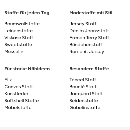
Stoffe für jeden Tag
Modestoffe mit Stil
Baumwollstoffe
Jersey Stoff
Leinenstoffe
Denim Jeansstoff
Viskose Stoff
French Terry Stoff
Sweatstoffe
Bündchenstoff
Musselin
Romanit Jersey
Für starke Nähideen
Besondere Stoffe
Filz
Tencel Stoff
Canvas Stoff
Bouclé Stoff
Kunstleder
Jacquard Stoff
Softshell Stoffe
Seidenstoffe
Möbelstoffe
Gobelinstoffe