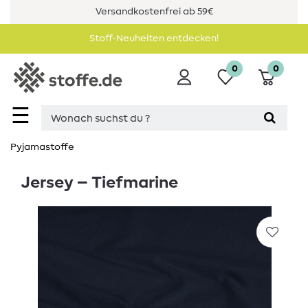
Versandkostenfrei ab 59€
Stoff-Neuheiten entdecken!
0
0
☰
Pyjamastoffe
Jersey – Tiefmarine