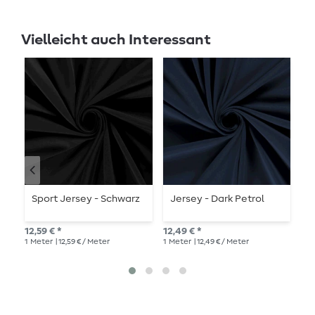
Vielleicht auch Interessant
Sport Jersey - Schwarz
Jersey - Dark Petrol
J
N
12,59 € *
12,49 € *
16,
1
Meter
| 12,59 € / Meter
1
Meter
| 12,49 € / Meter
1
Me