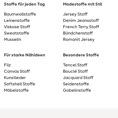
Stoffe für jeden Tag
Modestoffe mit Stil
Baumwollstoffe
Jersey Stoff
Leinenstoffe
Denim Jeansstoff
Viskose Stoff
French Terry Stoff
Sweatstoffe
Bündchenstoff
Musselin
Romanit Jersey
Für starke Nähideen
Besondere Stoffe
Filz
Tencel Stoff
Canvas Stoff
Bouclé Stoff
Kunstleder
Jacquard Stoff
Softshell Stoffe
Seidenstoffe
Möbelstoffe
Gobelinstoffe