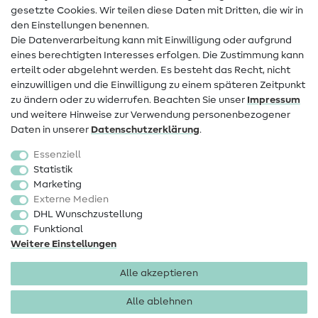
Infos zum Betreiberwechsel
gesetzte Cookies. Wir teilen diese Daten mit Dritten, die wir in
den Einstellungen benennen.
FAQ
Die Datenverarbeitung kann mit Einwilligung oder aufgrund
eines berechtigten Interesses erfolgen. Die Zustimmung kann
Widerrufsrecht
erteilt oder abgelehnt werden. Es besteht das Recht, nicht
Beliebt
einzuwilligen und die Einwilligung zu einem späteren Zeitpunkt
zu ändern oder zu widerrufen. Beachten Sie unser
Impressum
und weitere Hinweise zur Verwendung personenbezogener
Stoffe
Daten in unserer
Daten­schutz­erklärung
.
Nähzubehör
Essenziell
Sale
Statistik
Marketing
Schnittmuster
Externe Medien
DHL Wunschzustellung
Funktional
Weitere Einstellungen
Alle akzeptieren
Impressum
Datenschutz
AGB
Widerrufsbelehrung
Alle ablehnen