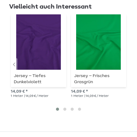
Vielleicht auch Interessant
Jersey – Tiefes
Jersey – Frisches
B
Dunkelviolett
Grasgrün
S
14,09 € *
14,09 € *
UVP
1
Meter
| 14,09 € / Meter
1
Meter
| 14,09 € / Meter
1
Me