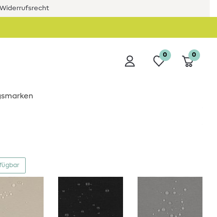
Widerrufsrecht
0
0
ngsmarken
rfügbar