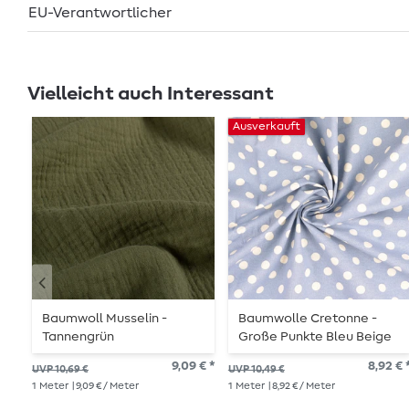
EU-Verantwortlicher
Vielleicht auch Interessant
Ausverkauft
Baumwoll Musselin -
Baumwolle Cretonne -
Tannengrün
Große Punkte Bleu Beige
Wash
9,09 € *
8,92 € 
UVP 10,69 €
UVP 10,49 €
1
Meter
| 9,09 € / Meter
1
Meter
| 8,92 € / Meter