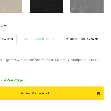
80 m
k 0,70 m
% Reststück 0,80 m
% Reststück 0,90 m
inkl. ges. MwSt.
( Stoffbreite (cm): 147 cm | Grundpreis
9,34 € /
t 2-4 Werktage
In den Warenkorb