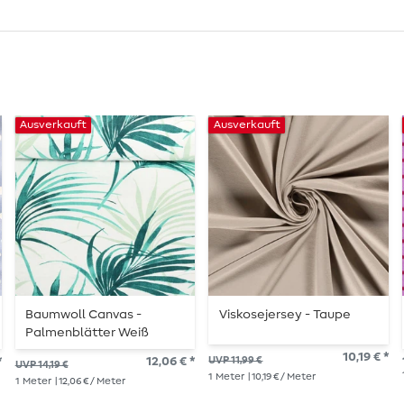
Ausverkauft
Ausverkauft
Baumwoll Canvas -
Viskosejersey - Taupe
Palmenblätter Weiß
Petrol
10,19 € *
*
12,06 € *
UVP 11,99 €
UVP 14,19 €
1
Meter
| 10,19 € / Meter
1
Meter
| 12,06 € / Meter