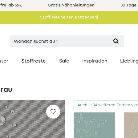
rei ab 59€
Gratis Nähanleitungen
30 Tage 
Stoff-Neuheiten entdecken!
ster
Stoffreste
Sale
Inspiration
Liebli
grau
Auch in 34 weiteren Farben ve