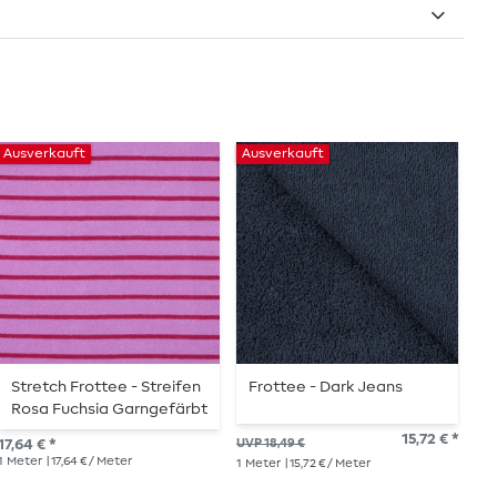
Ausverkauft
Ausverkauft
Au
Stretch Frottee - Streifen
Frottee - Dark Jeans
F
Rosa Fuchsia Garngefärbt
15,72 € *
18,
17,64 € *
UVP 18,49 €
1
Me
1
Meter
| 17,64 € / Meter
1
Meter
| 15,72 € / Meter