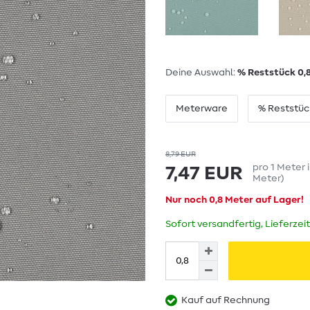
Deine Auswahl:
% Reststück 0,
Meterware
% Reststüc
8,79 EUR
pro
1
Meter
7,47 EUR
Meter
)
Nur noch 0,8 Meter auf Lager!
Sofort versandfertig, Lieferzei
Kauf auf Rechnung