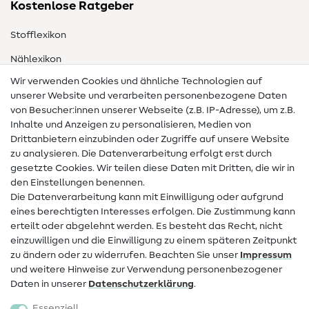
Kostenlose Ratgeber
Stofflexikon
Nählexikon
Wir verwenden Cookies und ähnliche Technologien auf
Nähanleitungen
unserer Website und verarbeiten personenbezogene Daten
von Besucher:innen unserer Webseite (z.B. IP-Adresse), um z.B.
Hilfe & Kontakt
Inhalte und Anzeigen zu personalisieren, Medien von
Drittanbietern einzubinden oder Zugriffe auf unsere Website
Kontakt
zu analysieren. Die Datenverarbeitung erfolgt erst durch
Infos zum Betreiberwechsel
gesetzte Cookies. Wir teilen diese Daten mit Dritten, die wir in
den Einstellungen benennen.
FAQ
Die Datenverarbeitung kann mit Einwilligung oder aufgrund
eines berechtigten Interesses erfolgen. Die Zustimmung kann
Widerrufsrecht
erteilt oder abgelehnt werden. Es besteht das Recht, nicht
Beliebt
einzuwilligen und die Einwilligung zu einem späteren Zeitpunkt
zu ändern oder zu widerrufen. Beachten Sie unser
Impressum
und weitere Hinweise zur Verwendung personenbezogener
Stoffe
Daten in unserer
Daten­schutz­erklärung
.
Nähzubehör
Essenziell