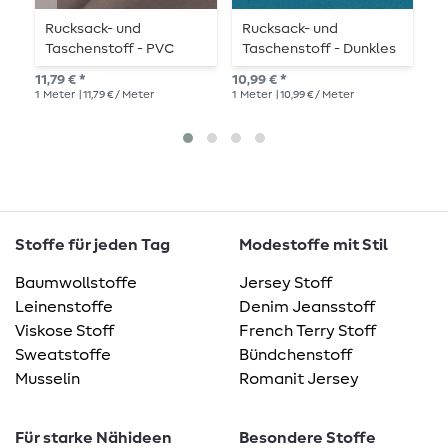
Rucksack- und
Rucksack- und
R
Taschenstoff - PVC
Taschenstoff - Dunkles
T
Beschichtet Grau
Cyan
11,79 € *
10,99 € *
10,
1
Meter
| 11,79 € / Meter
1
Meter
| 10,99 € / Meter
1
Me
Stoffe für jeden Tag
Modestoffe mit Stil
Baumwollstoffe
Jersey Stoff
Leinenstoffe
Denim Jeansstoff
Viskose Stoff
French Terry Stoff
Sweatstoffe
Bündchenstoff
Musselin
Romanit Jersey
Für starke Nähideen
Besondere Stoffe