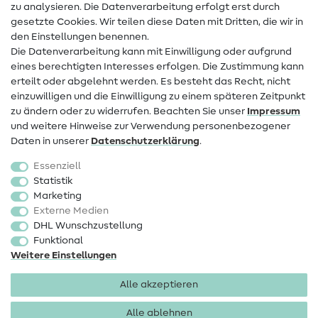
zu analysieren. Die Datenverarbeitung erfolgt erst durch
Infos zum Betreiberwechsel
gesetzte Cookies. Wir teilen diese Daten mit Dritten, die wir in
den Einstellungen benennen.
FAQ
Die Datenverarbeitung kann mit Einwilligung oder aufgrund
eines berechtigten Interesses erfolgen. Die Zustimmung kann
Widerrufsrecht
erteilt oder abgelehnt werden. Es besteht das Recht, nicht
Beliebt
einzuwilligen und die Einwilligung zu einem späteren Zeitpunkt
zu ändern oder zu widerrufen. Beachten Sie unser
Impressum
und weitere Hinweise zur Verwendung personenbezogener
Stoffe
Daten in unserer
Daten­schutz­erklärung
.
Nähzubehör
Essenziell
Sale
Statistik
Marketing
Schnittmuster
Externe Medien
DHL Wunschzustellung
Funktional
Weitere Einstellungen
Alle akzeptieren
Impressum
Datenschutz
AGB
Widerrufsbelehrung
Alle ablehnen