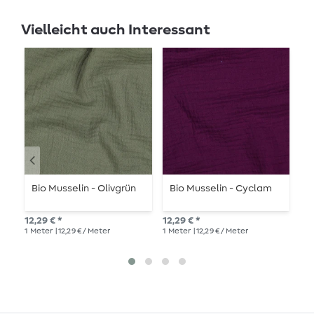
Vielleicht auch Interessant
Bio Musselin - Olivgrün
Bio Musselin - Cyclam
B
12,29 € *
12,29 € *
12,
1
Meter
| 12,29 € / Meter
1
Meter
| 12,29 € / Meter
1
Me