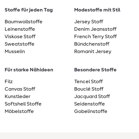
Stoffe für jeden Tag
Modestoffe mit Stil
Baumwollstoffe
Jersey Stoff
Leinenstoffe
Denim Jeansstoff
Viskose Stoff
French Terry Stoff
Sweatstoffe
Bündchenstoff
Musselin
Romanit Jersey
Für starke Nähideen
Besondere Stoffe
Filz
Tencel Stoff
Canvas Stoff
Bouclé Stoff
Kunstleder
Jacquard Stoff
Softshell Stoffe
Seidenstoffe
Möbelstoffe
Gobelinstoffe