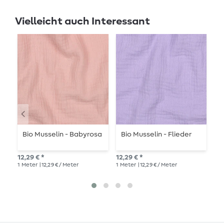
Vielleicht auch Interessant
Bio Musselin - Babyrosa
Bio Musselin - Flieder
B
12,29 € *
12,29 € *
12,
1
Meter
| 12,29 € / Meter
1
Meter
| 12,29 € / Meter
1
Me