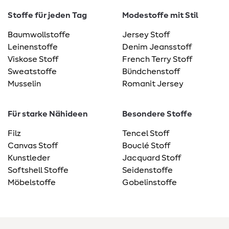
Stoffe für jeden Tag
Modestoffe mit Stil
Baumwollstoffe
Jersey Stoff
Leinenstoffe
Denim Jeansstoff
Viskose Stoff
French Terry Stoff
Sweatstoffe
Bündchenstoff
Musselin
Romanit Jersey
Für starke Nähideen
Besondere Stoffe
Filz
Tencel Stoff
Canvas Stoff
Bouclé Stoff
Kunstleder
Jacquard Stoff
Softshell Stoffe
Seidenstoffe
Möbelstoffe
Gobelinstoffe