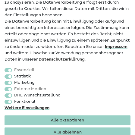
zu analysieren. Die Datenverarbeitung erfolgt erst durch
Infos zum Betreiberwechsel
gesetzte Cookies. Wir teilen diese Daten mit Dritten, die wir in
den Einstellungen benennen.
FAQ
Die Datenverarbeitung kann mit Einwilligung oder aufgrund
eines berechtigten Interesses erfolgen. Die Zustimmung kann
Widerrufsrecht
erteilt oder abgelehnt werden. Es besteht das Recht, nicht
Beliebt
einzuwilligen und die Einwilligung zu einem späteren Zeitpunkt
zu ändern oder zu widerrufen. Beachten Sie unser
Impressum
und weitere Hinweise zur Verwendung personenbezogener
Stoffe
Daten in unserer
Daten­schutz­erklärung
.
Nähzubehör
Essenziell
Sale
Statistik
Marketing
Schnittmuster
Externe Medien
DHL Wunschzustellung
Funktional
Weitere Einstellungen
Alle akzeptieren
Impressum
Datenschutz
AGB
Widerrufsbelehrung
Alle ablehnen