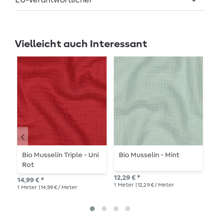
EU-Verantwortlicher
Vielleicht auch Interessant
Bio Musselin Triple - Uni
Bio Musselin - Mint
B
Rot
12,29 € *
12,
14,99 € *
1
Meter
| 12,29 € / Meter
1
Me
1
Meter
| 14,99 € / Meter