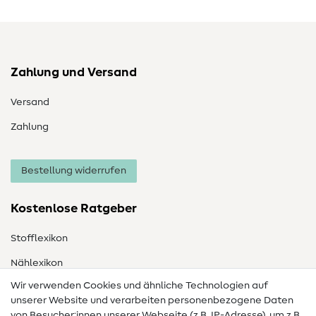
Zahlung und Versand
Versand
Zahlung
Bestellung widerrufen
Kostenlose Ratgeber
Stofflexikon
Nählexikon
Wir verwenden Cookies und ähnliche Technologien auf
Nähanleitungen
unserer Website und verarbeiten personenbezogene Daten
von Besucher:innen unserer Webseite (z.B. IP-Adresse), um z.B.