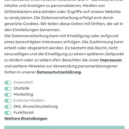
Hilfe & Kontakt
Inhalte und Anzeigen zu personalisieren, Medien von
Drittanbietern einzubinden oder Zugriffe auf unsere Website
Kontakt
zu analysieren. Die Datenverarbeitung erfolgt erst durch
Infos zum Betreiberwechsel
gesetzte Cookies. Wir teilen diese Daten mit Dritten, die wir in
den Einstellungen benennen.
FAQ
Die Datenverarbeitung kann mit Einwilligung oder aufgrund
eines berechtigten Interesses erfolgen. Die Zustimmung kann
Widerrufsrecht
erteilt oder abgelehnt werden. Es besteht das Recht, nicht
Beliebt
einzuwilligen und die Einwilligung zu einem späteren Zeitpunkt
zu ändern oder zu widerrufen. Beachten Sie unser
Impressum
und weitere Hinweise zur Verwendung personenbezogener
Stoffe
Daten in unserer
Daten­schutz­erklärung
.
Nähzubehör
Essenziell
Sale
Statistik
Marketing
Schnittmuster
Externe Medien
DHL Wunschzustellung
Funktional
Weitere Einstellungen