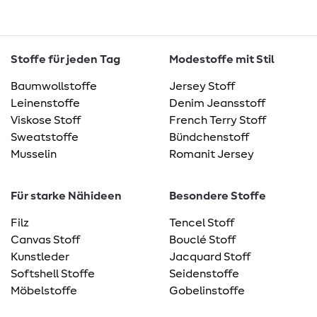
Stoffe für jeden Tag
Modestoffe mit Stil
Baumwollstoffe
Jersey Stoff
Leinenstoffe
Denim Jeansstoff
Viskose Stoff
French Terry Stoff
Sweatstoffe
Bündchenstoff
Musselin
Romanit Jersey
Für starke Nähideen
Besondere Stoffe
Filz
Tencel Stoff
Canvas Stoff
Bouclé Stoff
Kunstleder
Jacquard Stoff
Softshell Stoffe
Seidenstoffe
Möbelstoffe
Gobelinstoffe