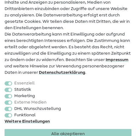
Inhalte und Anzeigen zu personalisieren, Medien von
Drittanbietern einzubinden oder Zugriffe auf unsere Website
Kontakt
zu analysieren. Die Datenverarbeitung erfolgt erst durch
Infos zum Betreiberwechsel
gesetzte Cookies. Wir teilen diese Daten mit Dritten, die wir in
den Einstellungen benennen.
FAQ
Die Datenverarbeitung kann mit Einwilligung oder aufgrund
eines berechtigten Interesses erfolgen. Die Zustimmung kann
Widerrufsrecht
erteilt oder abgelehnt werden. Es besteht das Recht, nicht
Beliebt
einzuwilligen und die Einwilligung zu einem späteren Zeitpunkt
zu ändern oder zu widerrufen. Beachten Sie unser
Impressum
und weitere Hinweise zur Verwendung personenbezogener
Stoffe
Daten in unserer
Daten­schutz­erklärung
.
Nähzubehör
Essenziell
Sale
Statistik
Marketing
Schnittmuster
Externe Medien
DHL Wunschzustellung
Funktional
Weitere Einstellungen
Alle akzeptieren