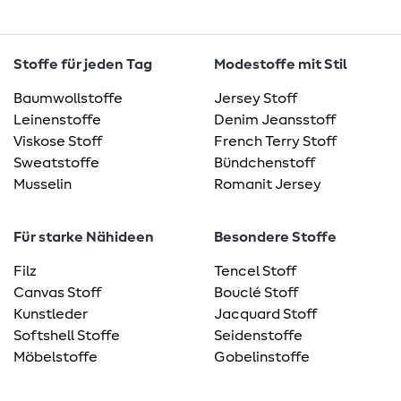
Stoffe für jeden Tag
Modestoffe mit Stil
Baumwollstoffe
Jersey Stoff
Leinenstoffe
Denim Jeansstoff
Viskose Stoff
French Terry Stoff
Sweatstoffe
Bündchenstoff
Musselin
Romanit Jersey
Für starke Nähideen
Besondere Stoffe
Filz
Tencel Stoff
Canvas Stoff
Bouclé Stoff
Kunstleder
Jacquard Stoff
Softshell Stoffe
Seidenstoffe
Möbelstoffe
Gobelinstoffe