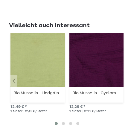
Vielleicht auch Interessant
Bio Musselin - Lindgrün
Bio Musselin - Cyclam
B
D
B
12,49 € *
12,29 € *
27,
1
Meter
| 12,49 € / Meter
1
Meter
| 12,29 € / Meter
1
Me