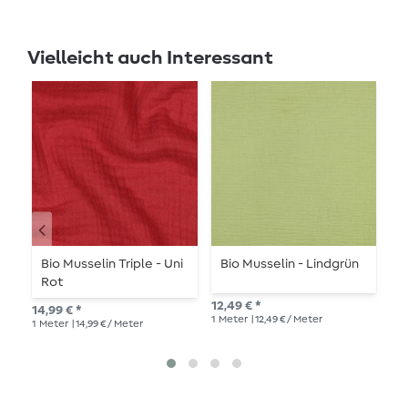
Vielleicht auch Interessant
Bio Musselin Triple - Uni
Bio Musselin - Lindgrün
B
Rot
K
12,49 € *
14,99 € *
12,
1
Meter
| 12,49 € / Meter
1
Meter
| 14,99 € / Meter
1
Me