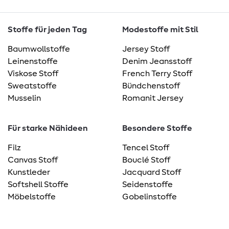
Stoffe für jeden Tag
Modestoffe mit Stil
Baumwollstoffe
Jersey Stoff
Leinenstoffe
Denim Jeansstoff
Viskose Stoff
French Terry Stoff
Sweatstoffe
Bündchenstoff
Musselin
Romanit Jersey
Für starke Nähideen
Besondere Stoffe
Filz
Tencel Stoff
Canvas Stoff
Bouclé Stoff
Kunstleder
Jacquard Stoff
Softshell Stoffe
Seidenstoffe
Möbelstoffe
Gobelinstoffe