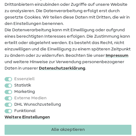
Drittanbietern einzubinden oder Zugriffe auf unsere Website
Kontakt
zu analysieren. Die Datenverarbeitung erfolgt erst durch
Infos zum Betreiberwechsel
gesetzte Cookies. Wir teilen diese Daten mit Dritten, die wir in
den Einstellungen benennen.
FAQ
Die Datenverarbeitung kann mit Einwilligung oder aufgrund
eines berechtigten Interesses erfolgen. Die Zustimmung kann
Widerrufsrecht
erteilt oder abgelehnt werden. Es besteht das Recht, nicht
Beliebt
einzuwilligen und die Einwilligung zu einem späteren Zeitpunkt
zu ändern oder zu widerrufen. Beachten Sie unser
Impressum
und weitere Hinweise zur Verwendung personenbezogener
Stoffe
Daten in unserer
Daten­schutz­erklärung
.
Nähzubehör
Essenziell
Sale
Statistik
Marketing
Schnittmuster
Externe Medien
DHL Wunschzustellung
Funktional
Weitere Einstellungen
Alle akzeptieren
Impressum
Datenschutz
AGB