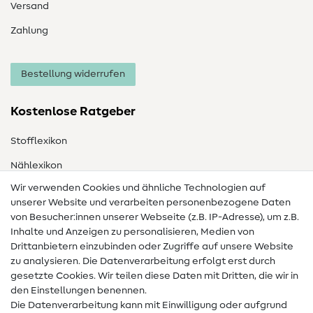
Versand
Zahlung
Bestellung widerrufen
Kostenlose Ratgeber
Stofflexikon
Nählexikon
Wir verwenden Cookies und ähnliche Technologien auf
Nähanleitungen
unserer Website und verarbeiten personenbezogene Daten
von Besucher:innen unserer Webseite (z.B. IP-Adresse), um z.B.
Hilfe & Kontakt
Inhalte und Anzeigen zu personalisieren, Medien von
Drittanbietern einzubinden oder Zugriffe auf unsere Website
Kontakt
zu analysieren. Die Datenverarbeitung erfolgt erst durch
Infos zum Betreiberwechsel
gesetzte Cookies. Wir teilen diese Daten mit Dritten, die wir in
den Einstellungen benennen.
FAQ
Die Datenverarbeitung kann mit Einwilligung oder aufgrund