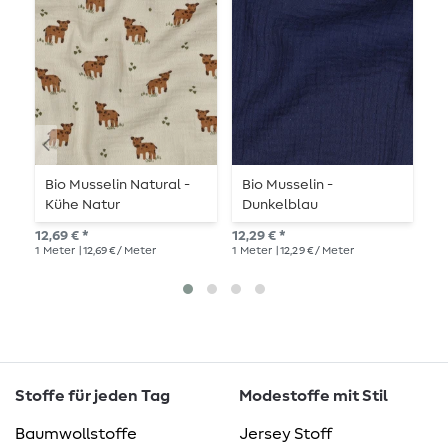
Bio Musselin Natural -
Bio Musselin -
B
Kühe Natur
Dunkelblau
K
12,69 € *
12,29 € *
12,
1
Meter
| 12,69 € / Meter
1
Meter
| 12,29 € / Meter
1
Me
Stoffe für jeden Tag
Modestoffe mit Stil
Baumwollstoffe
Jersey Stoff