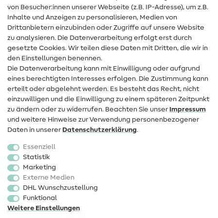
von Besucher:innen unserer Webseite (z.B. IP-Adresse), um z.B.
Hilfe & Kontakt
Inhalte und Anzeigen zu personalisieren, Medien von
Drittanbietern einzubinden oder Zugriffe auf unsere Website
Kontakt
zu analysieren. Die Datenverarbeitung erfolgt erst durch
Infos zum Betreiberwechsel
gesetzte Cookies. Wir teilen diese Daten mit Dritten, die wir in
den Einstellungen benennen.
FAQ
Die Datenverarbeitung kann mit Einwilligung oder aufgrund
eines berechtigten Interesses erfolgen. Die Zustimmung kann
Widerrufsrecht
erteilt oder abgelehnt werden. Es besteht das Recht, nicht
Beliebt
einzuwilligen und die Einwilligung zu einem späteren Zeitpunkt
zu ändern oder zu widerrufen. Beachten Sie unser
Impressum
und weitere Hinweise zur Verwendung personenbezogener
Stoffe
Daten in unserer
Daten­schutz­erklärung
.
Nähzubehör
Essenziell
Sale
Statistik
Marketing
Schnittmuster
Externe Medien
DHL Wunschzustellung
Funktional
Weitere Einstellungen