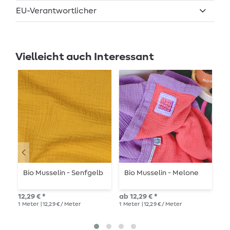
EU-Verantwortlicher
Vielleicht auch Interessant
Bio Musselin - Senfgelb
Bio Musselin - Melone
B
12,29 € *
ab 12,29 € *
12,
1
Meter
| 12,29 € / Meter
1
Meter
| 12,29 € / Meter
1
Me