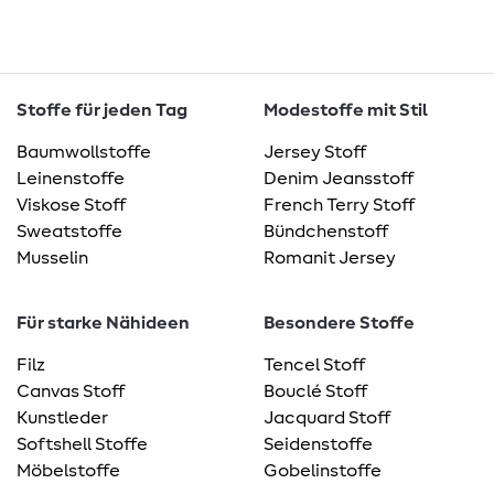
Stoffe für jeden Tag
Modestoffe mit Stil
Baumwollstoffe
Jersey Stoff
Leinenstoffe
Denim Jeansstoff
Viskose Stoff
French Terry Stoff
Sweatstoffe
Bündchenstoff
Musselin
Romanit Jersey
Für starke Nähideen
Besondere Stoffe
Filz
Tencel Stoff
Canvas Stoff
Bouclé Stoff
Kunstleder
Jacquard Stoff
Softshell Stoffe
Seidenstoffe
Möbelstoffe
Gobelinstoffe