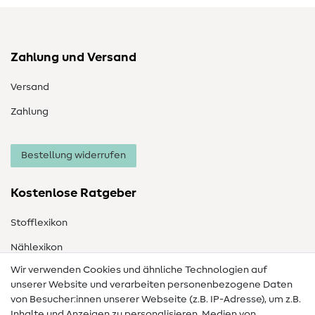
Zahlung und Versand
Versand
Zahlung
Bestellung widerrufen
Kostenlose Ratgeber
Stofflexikon
Nählexikon
Wir verwenden Cookies und ähnliche Technologien auf
Nähanleitungen
unserer Website und verarbeiten personenbezogene Daten
von Besucher:innen unserer Webseite (z.B. IP-Adresse), um z.B.
Hilfe & Kontakt
Inhalte und Anzeigen zu personalisieren, Medien von