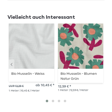
Vielleicht auch Interessant
Bio Musselin - Weiss
Bio Musselin - Blumen
B
Natur Grün
J
ab 10,45 € *
UVP 12,29 €
12,59 € *
UVP
1
Meter
| 12,59 € / Meter
1
Meter
| 10,45 € / Meter
1
Me