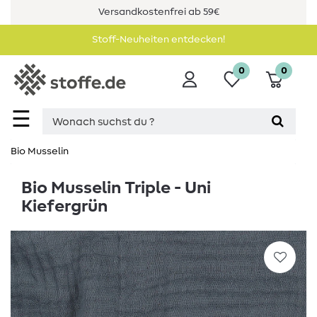
Versandkostenfrei ab 59€
Stoff-Neuheiten entdecken!
0
0
☰
Bio Musselin
Bio Musselin Triple - Uni
Kiefergrün