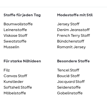
Stoffe für jeden Tag
Modestoffe mit Stil
Baumwollstoffe
Jersey Stoff
Leinenstoffe
Denim Jeansstoff
Viskose Stoff
French Terry Stoff
Sweatstoffe
Bündchenstoff
Musselin
Romanit Jersey
Für starke Nähideen
Besondere Stoffe
Filz
Tencel Stoff
Canvas Stoff
Bouclé Stoff
Kunstleder
Jacquard Stoff
Softshell Stoffe
Seidenstoffe
Möbelstoffe
Gobelinstoffe