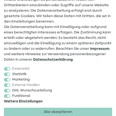
Drittanbietern einzubinden oder Zugriffe auf unsere Website
Kontakt
zu analysieren. Die Datenverarbeitung erfolgt erst durch
Infos zum Betreiberwechsel
gesetzte Cookies. Wir teilen diese Daten mit Dritten, die wir in
den Einstellungen benennen.
FAQ
Die Datenverarbeitung kann mit Einwilligung oder aufgrund
eines berechtigten Interesses erfolgen. Die Zustimmung kann
Widerrufsrecht
erteilt oder abgelehnt werden. Es besteht das Recht, nicht
Beliebt
einzuwilligen und die Einwilligung zu einem späteren Zeitpunkt
zu ändern oder zu widerrufen. Beachten Sie unser
Impressum
und weitere Hinweise zur Verwendung personenbezogener
Stoffe
Daten in unserer
Daten­schutz­erklärung
.
Nähzubehör
Essenziell
Sale
Statistik
Marketing
Schnittmuster
Externe Medien
DHL Wunschzustellung
Funktional
Weitere Einstellungen
Alle akzeptieren