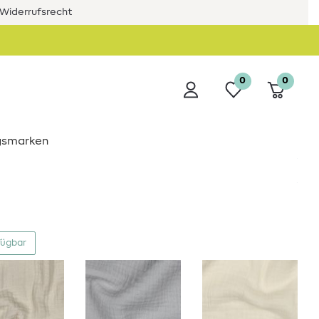
Widerrufsrecht
0
0
ngsmarken
fügbar