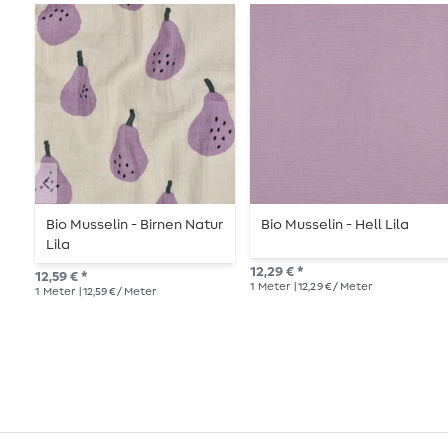
Bio Musselin - Birnen Natur
Bio Musselin - Hell Lila
Lila
12,29 € *
12,59 € *
1
Meter
| 12,29 € / Meter
1
Meter
| 12,59 € / Meter