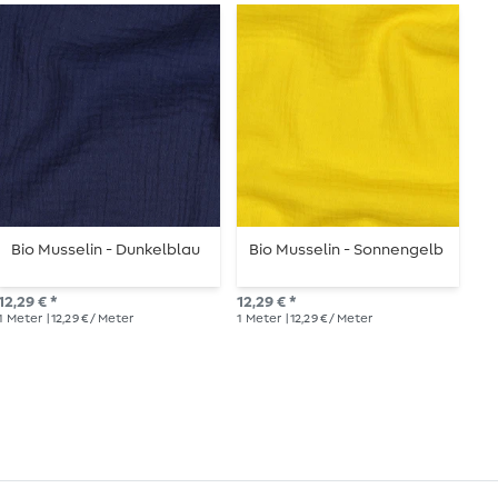
Bio Musselin - Dunkelblau
Bio Musselin - Sonnengelb
B
12,29 € *
12,29 € *
12,
1
Meter
| 12,29 € / Meter
1
Meter
| 12,29 € / Meter
1
Me