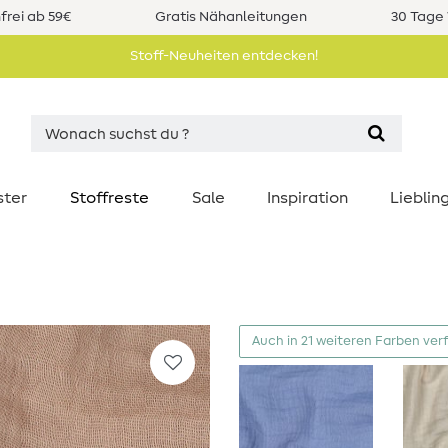
rei ab 59€
Gratis Nähanleitungen
30 Tage 
Stoff-Neuheiten entdecken!
ster
Stoffreste
Sale
Inspiration
Liebli
Auch in 21 weiteren Farben ver