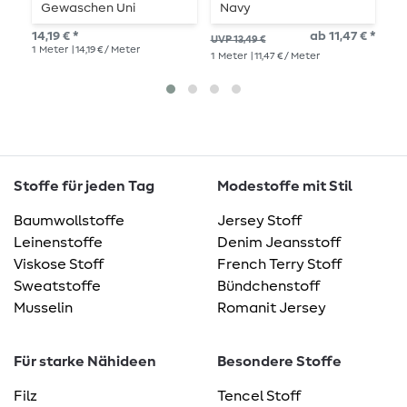
Gewaschen Uni
Navy
B
Terracotta
B
14,19 € *
ab 11,47 € *
UVP 13,49 €
UVP
1
Meter
| 14,19 € / Meter
1
Meter
| 11,47 € / Meter
1
Me
Stoffe für jeden Tag
Modestoffe mit Stil
Baumwollstoffe
Jersey Stoff
Leinenstoffe
Denim Jeansstoff
Viskose Stoff
French Terry Stoff
Sweatstoffe
Bündchenstoff
Musselin
Romanit Jersey
Für starke Nähideen
Besondere Stoffe
Filz
Tencel Stoff