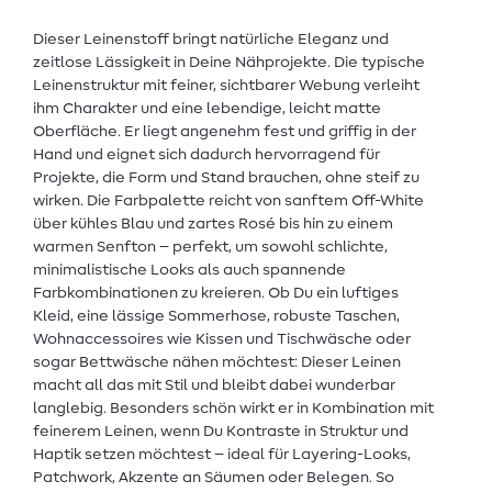
Dieser Leinenstoff bringt natürliche Eleganz und
zeitlose Lässigkeit in Deine Nähprojekte. Die typische
Leinenstruktur mit feiner, sichtbarer Webung verleiht
ihm Charakter und eine lebendige, leicht matte
Oberfläche. Er liegt angenehm fest und griffig in der
Hand und eignet sich dadurch hervorragend für
Projekte, die Form und Stand brauchen, ohne steif zu
wirken. Die Farbpalette reicht von sanftem Off-White
über kühles Blau und zartes Rosé bis hin zu einem
warmen Senfton – perfekt, um sowohl schlichte,
minimalistische Looks als auch spannende
Farbkombinationen zu kreieren. Ob Du ein luftiges
Kleid, eine lässige Sommerhose, robuste Taschen,
Wohnaccessoires wie Kissen und Tischwäsche oder
sogar Bettwäsche nähen möchtest: Dieser Leinen
macht all das mit Stil und bleibt dabei wunderbar
langlebig. Besonders schön wirkt er in Kombination mit
feinerem Leinen, wenn Du Kontraste in Struktur und
Haptik setzen möchtest – ideal für Layering-Looks,
Patchwork, Akzente an Säumen oder Belegen. So