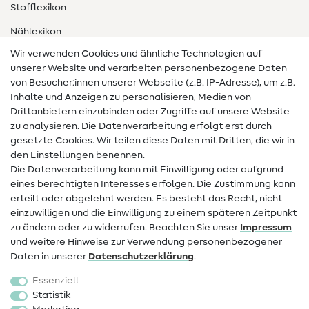
Stofflexikon
Nählexikon
Wir verwenden Cookies und ähnliche Technologien auf
Nähanleitungen
unserer Website und verarbeiten personenbezogene Daten
von Besucher:innen unserer Webseite (z.B. IP-Adresse), um z.B.
Hilfe & Kontakt
Inhalte und Anzeigen zu personalisieren, Medien von
Drittanbietern einzubinden oder Zugriffe auf unsere Website
Kontakt
zu analysieren. Die Datenverarbeitung erfolgt erst durch
Infos zum Betreiberwechsel
gesetzte Cookies. Wir teilen diese Daten mit Dritten, die wir in
den Einstellungen benennen.
FAQ
Die Datenverarbeitung kann mit Einwilligung oder aufgrund
eines berechtigten Interesses erfolgen. Die Zustimmung kann
Widerrufsrecht
erteilt oder abgelehnt werden. Es besteht das Recht, nicht
Beliebt
einzuwilligen und die Einwilligung zu einem späteren Zeitpunkt
zu ändern oder zu widerrufen. Beachten Sie unser
Impressum
und weitere Hinweise zur Verwendung personenbezogener
Stoffe
Daten in unserer
Daten­schutz­erklärung
.
Nähzubehör
Essenziell
Sale
Statistik