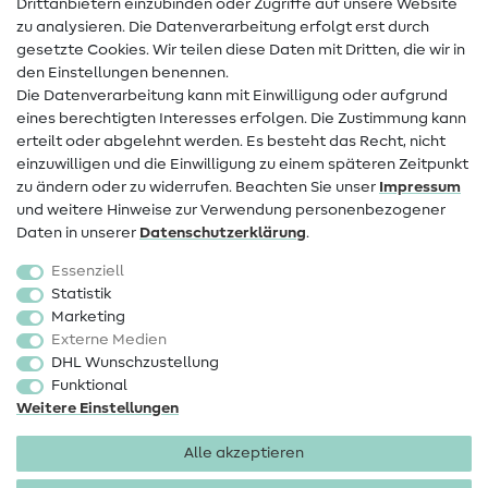
Drittanbietern einzubinden oder Zugriffe auf unsere Website
Kontakt
zu analysieren. Die Datenverarbeitung erfolgt erst durch
Infos zum Betreiberwechsel
gesetzte Cookies. Wir teilen diese Daten mit Dritten, die wir in
den Einstellungen benennen.
FAQ
Die Datenverarbeitung kann mit Einwilligung oder aufgrund
eines berechtigten Interesses erfolgen. Die Zustimmung kann
Widerrufsrecht
erteilt oder abgelehnt werden. Es besteht das Recht, nicht
Beliebt
einzuwilligen und die Einwilligung zu einem späteren Zeitpunkt
zu ändern oder zu widerrufen. Beachten Sie unser
Impressum
und weitere Hinweise zur Verwendung personenbezogener
Stoffe
Daten in unserer
Daten­schutz­erklärung
.
Nähzubehör
Essenziell
Sale
Statistik
Marketing
Schnittmuster
Externe Medien
DHL Wunschzustellung
Funktional
Weitere Einstellungen
Alle akzeptieren
Impressum
Datenschutz
AGB