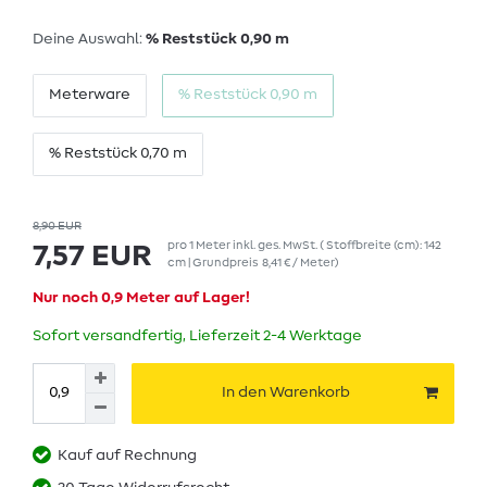
Deine Auswahl:
% Reststück 0,90 m
Meterware
% Reststück 0,90 m
% Reststück 0,70 m
8,90 EUR
pro
1
Meter
inkl. ges. MwSt.
( Stoffbreite (cm): 142
7,57 EUR
cm | Grundpreis
8,41 € / Meter
)
Nur noch 0,9 Meter auf Lager!
Sofort versandfertig, Lieferzeit 2-4 Werktage
In den Warenkorb
Kauf auf Rechnung