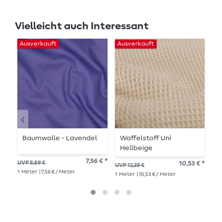
Vielleicht auch Interessant
Ausverkauft
Ausverkauft
Au
Baumwolle - Lavendel
Waffelstoff Uni
K
Hellbeige
-
7,56 € *
UVP 8,89 €
10,53 € *
UVP 12,39 €
UVP
1
Meter
| 7,56 € / Meter
1
Meter
| 10,53 € / Meter
1
Me