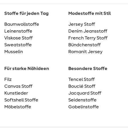
Stoffe für jeden Tag
Modestoffe mit Stil
Baumwollstoffe
Jersey Stoff
Leinenstoffe
Denim Jeansstoff
Viskose Stoff
French Terry Stoff
Sweatstoffe
Bündchenstoff
Musselin
Romanit Jersey
Für starke Nähideen
Besondere Stoffe
Filz
Tencel Stoff
Canvas Stoff
Bouclé Stoff
Kunstleder
Jacquard Stoff
Softshell Stoffe
Seidenstoffe
Möbelstoffe
Gobelinstoffe