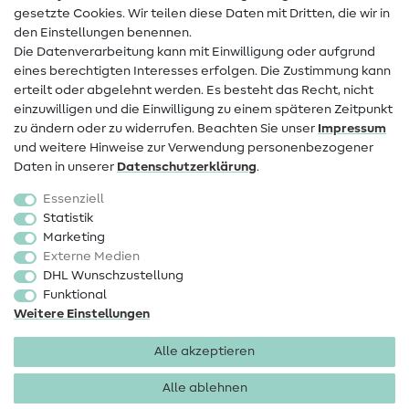
Infos zum Betreiberwechsel
gesetzte Cookies. Wir teilen diese Daten mit Dritten, die wir in
den Einstellungen benennen.
FAQ
Die Datenverarbeitung kann mit Einwilligung oder aufgrund
eines berechtigten Interesses erfolgen. Die Zustimmung kann
Widerrufsrecht
erteilt oder abgelehnt werden. Es besteht das Recht, nicht
Beliebt
einzuwilligen und die Einwilligung zu einem späteren Zeitpunkt
zu ändern oder zu widerrufen. Beachten Sie unser
Impressum
und weitere Hinweise zur Verwendung personenbezogener
Stoffe
Daten in unserer
Daten­schutz­erklärung
.
Nähzubehör
Essenziell
Sale
Statistik
Marketing
Schnittmuster
Externe Medien
DHL Wunschzustellung
Funktional
Weitere Einstellungen
Alle akzeptieren
Impressum
Datenschutz
AGB
Widerrufsbelehrung
Alle ablehnen