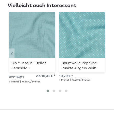
Vielleicht auch Interessant
Au
Bio Musselin - Helles
Baumwolle Popeline -
B
Jeansblau
Punkte Altgrün Weiß
P
ab 10,45 € *
10,29 € *
UVP 12,29 €
UVP
1
Meter
| 10,29 € / Meter
1
Meter
| 10,45 € / Meter
1
Me