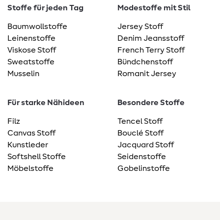
Stoffe für jeden Tag
Modestoffe mit Stil
Baumwollstoffe
Jersey Stoff
Leinenstoffe
Denim Jeansstoff
Viskose Stoff
French Terry Stoff
Sweatstoffe
Bündchenstoff
Musselin
Romanit Jersey
Für starke Nähideen
Besondere Stoffe
Filz
Tencel Stoff
Canvas Stoff
Bouclé Stoff
Kunstleder
Jacquard Stoff
Softshell Stoffe
Seidenstoffe
Möbelstoffe
Gobelinstoffe