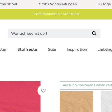
rei ab 59€
Gratis Nähanleitungen
30 Tage 
Stoff-Neuheiten entdecken!
ster
Stoffreste
Sale
Inspiration
Liebli
Auch in 57 weiteren Farben ver