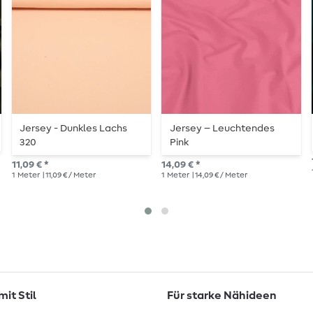
Jersey - Dunkles Lachs
Jersey – Leuchtendes
320
Pink
11,09 € *
14,09 € *
1
Meter
| 11,09 € / Meter
1
Meter
| 14,09 € / Meter
it Stil
Für starke Nähideen