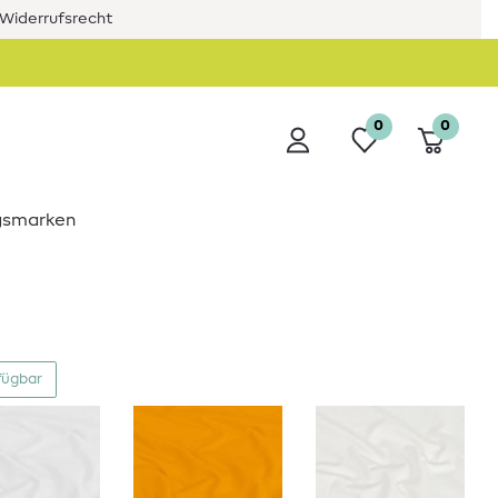
Widerrufsrecht
0
0
ngsmarken
fügbar