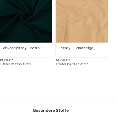
Viskosejersey - Petrol
Jersey – Sandbeige
J
13,29 € *
14,09 € *
14,
1
Meter
| 13,29 € / Meter
1
Meter
| 14,09 € / Meter
1
Me
Besondere Stoffe