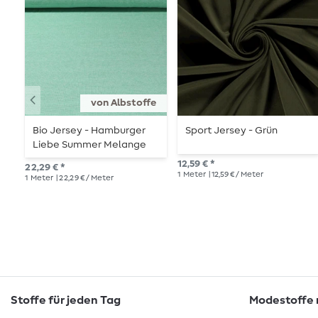
von Albstoffe
Bio Jersey - Hamburger
Sport Jersey - Grün
Liebe Summer Melange
Grün
12,59 € *
22,29 € *
1
Meter
| 12,59 € / Meter
1
Meter
| 22,29 € / Meter
Stoffe für jeden Tag
Modestoffe m