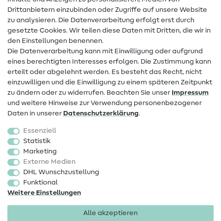
Drittanbietern einzubinden oder Zugriffe auf unsere Website
Kontakt
zu analysieren. Die Datenverarbeitung erfolgt erst durch
Infos zum Betreiberwechsel
gesetzte Cookies. Wir teilen diese Daten mit Dritten, die wir in
den Einstellungen benennen.
FAQ
Die Datenverarbeitung kann mit Einwilligung oder aufgrund
eines berechtigten Interesses erfolgen. Die Zustimmung kann
Widerrufsrecht
erteilt oder abgelehnt werden. Es besteht das Recht, nicht
Beliebt
einzuwilligen und die Einwilligung zu einem späteren Zeitpunkt
zu ändern oder zu widerrufen. Beachten Sie unser
Impressum
und weitere Hinweise zur Verwendung personenbezogener
Stoffe
Daten in unserer
Daten­schutz­erklärung
.
Nähzubehör
Essenziell
Sale
Statistik
Marketing
Schnittmuster
Externe Medien
DHL Wunschzustellung
Funktional
Weitere Einstellungen
Alle akzeptieren