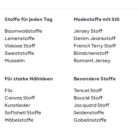
Stoffe für jeden Tag
Modestoffe mit Stil
Baumwollstoffe
Jersey Stoff
Leinenstoffe
Denim Jeansstoff
Viskose Stoff
French Terry Stoff
Sweatstoffe
Bündchenstoff
Musselin
Romanit Jersey
Für starke Nähideen
Besondere Stoffe
Filz
Tencel Stoff
Canvas Stoff
Bouclé Stoff
Kunstleder
Jacquard Stoff
Softshell Stoffe
Seidenstoffe
Möbelstoffe
Gobelinstoffe