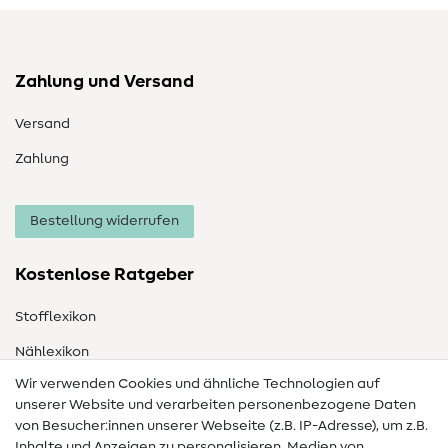
Zahlung und Versand
Versand
Zahlung
Bestellung widerrufen
Kostenlose Ratgeber
Stofflexikon
Nählexikon
Wir verwenden Cookies und ähnliche Technologien auf
Nähanleitungen
unserer Website und verarbeiten personenbezogene Daten
von Besucher:innen unserer Webseite (z.B. IP-Adresse), um z.B.
Hilfe & Kontakt
Inhalte und Anzeigen zu personalisieren, Medien von