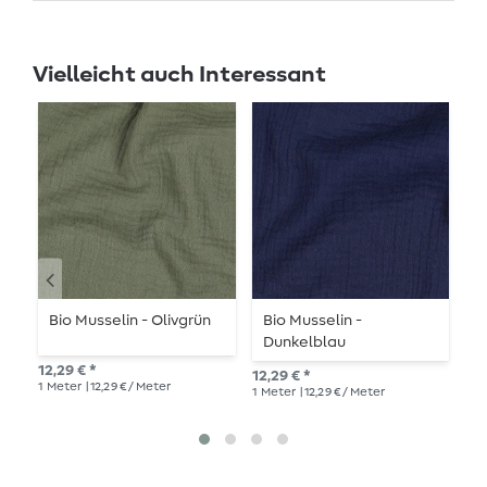
Vielleicht auch Interessant
Bio Musselin - Olivgrün
Bio Musselin -
B
Dunkelblau
G
12,29 € *
12,29 € *
14,
1
Meter
| 12,29 € / Meter
1
Meter
| 12,29 € / Meter
1
Me