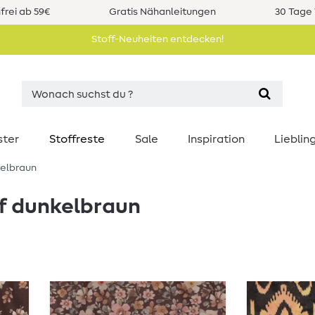
rei ab 59€
Gratis Nähanleitungen
30 Tage 
Stoff-Neuheiten entdecken!
ster
Stoffreste
Sale
Inspiration
Liebli
elbraun
f dunkelbraun