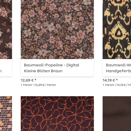
Baumwoll-Popeline - Digital
Baumwoll-We
n
Kleine Blüten Braun
Handgeferti
Dunkelbraun
12,69 € *
14,19 € *
1
Meter
| 12,69 € / Meter
1
Meter
| 14,19 € / 