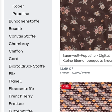
Köper
Popeline
Bündchenstoffe
Bouclé
Canvas Stoffe
Chambray
Chiffon
Baumwoll-Popeline - Digital
Cord
Kleine Blumenbouquets Brau
Digitaldruck Stoffe
12,69 € *
1
Meter
| 12,69 € / Meter
Filz
Flanell
-15%
Fleecestoffe
French Terry
Frottee
Futterstoffe