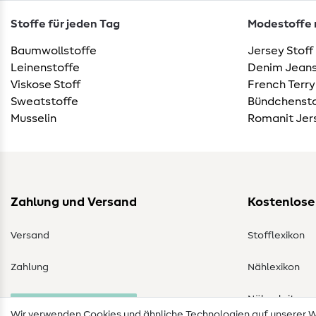
Stoffe für jeden Tag
Modestoffe m
Baumwollstoffe
Jersey Stoff
Leinenstoffe
Denim Jeans
Viskose Stoff
French Terry
Sweatstoffe
Bündchensto
Musselin
Romanit Jer
Zahlung und Versand
Kostenlose
Versand
Stofflexikon
Zahlung
Nählexikon
Nähanleitung
Bestellung widerrufen
Wir verwenden Cookies und ähnliche Technologien auf unserer