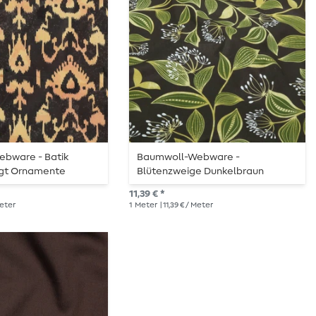
bware - Batik
Baumwoll-Webware -
gt Ornamente
Blütenzweige Dunkelbraun
11,39 € *
Meter
1
Meter
| 11,39 € / Meter