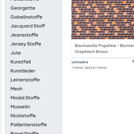
Georgette
Gobelinstoffe
Jacquard Stoff
Jeansstoffe
Jersey Stoffe
Baumwolle Popeline - Blume
Graphisch Braun
Jute
8
Kunstfell
UVP 9,99 €
1
Meter
| 8,50 € / Meter
Kunstleder
Leinenstoffe
Mesh
Modal Stoffe
Musselin
Nickistoffe
Paillettenstoffe
Panel Stoffe