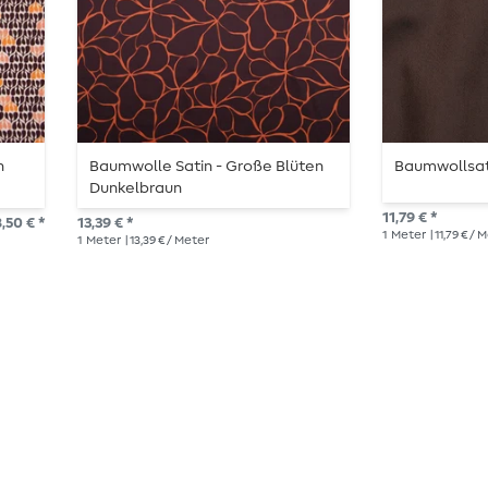
n
Baumwolle Satin - Große Blüten
Baumwollsat
Dunkelbraun
11,79 € *
,50 € *
13,39 € *
1
Meter
| 11,79 € / 
1
Meter
| 13,39 € / Meter