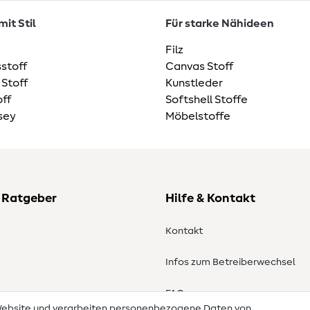
it Stil
Für starke Nähideen
Filz
stoff
Canvas Stoff
 Stoff
Kunstleder
ff
Softshell Stoffe
sey
Möbelstoffe
 Ratgeber
Hilfe & Kontakt
Kontakt
Infos zum Betreiberwechsel
en
FAQ
 Website und verarbeiten personenbezogene Daten von