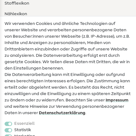
Stofflexikon
Nählexikon
Wir verwenden Cookies und ähnliche Technologien auf
Nähanleitungen
unserer Website und verarbeiten personenbezogene Daten
von Besucher:innen unserer Webseite (z.B. IP-Adresse), um z.B.
Hilfe & Kontakt
Inhalte und Anzeigen zu personalisieren, Medien von
Drittanbietern einzubinden oder Zugriffe auf unsere Website
Kontakt
zu analysieren. Die Datenverarbeitung erfolgt erst durch
Infos zum Betreiberwechsel
gesetzte Cookies. Wir teilen diese Daten mit Dritten, die wir in
den Einstellungen benennen.
FAQ
Die Datenverarbeitung kann mit Einwilligung oder aufgrund
eines berechtigten Interesses erfolgen. Die Zustimmung kann
Widerrufsrecht
erteilt oder abgelehnt werden. Es besteht das Recht, nicht
Beliebt
einzuwilligen und die Einwilligung zu einem späteren Zeitpunkt
zu ändern oder zu widerrufen. Beachten Sie unser
Impressum
und weitere Hinweise zur Verwendung personenbezogener
Stoffe
Daten in unserer
Daten­schutz­erklärung
.
Nähzubehör
Essenziell
Sale
Statistik