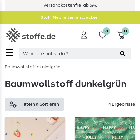
Versandkostenfrei ab 59€
Stoff-Neuheiten entdecken!
0
0
☰
Baumwollstoff dunkelgrün
Baumwollstoff dunkelgrün
Filtern & Sortieren
4 Ergebnisse