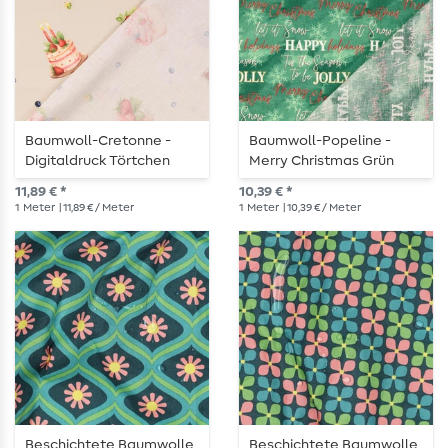
Baumwoll-Cretonne -
Baumwoll-Popeline -
Digitaldruck Törtchen
Merry Christmas Grün
Grau
11,89 € *
10,39 € *
1
Meter
| 11,89 € / Meter
1
Meter
| 10,39 € / Meter
Beschichtete Baumwolle
Beschichtete Baumwolle