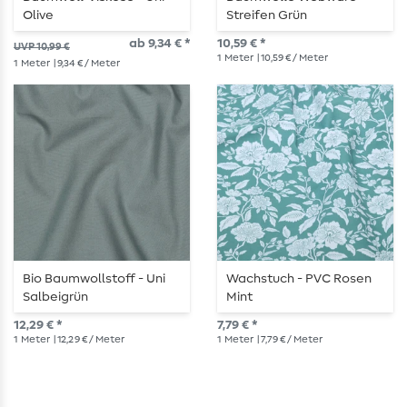
Olive
Streifen Grün
ab 9,34 € *
10,59 € *
UVP 10,99 €
1
Meter
| 10,59 € / Meter
1
Meter
| 9,34 € / Meter
Bio Baumwollstoff - Uni
Wachstuch - PVC Rosen
Salbeigrün
Mint
12,29 € *
7,79 € *
1
Meter
| 12,29 € / Meter
1
Meter
| 7,79 € / Meter