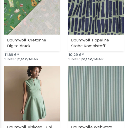
Baumwoll-Cretonne -
Baumwoll-Popeline -
Digitaldruck
Stäbe Kombistoff
Wanderequipment
Armygrün
11,89 € *
10,29 € *
Dunkelgrün
1
Meter
| 11,89 € / Meter
1
Meter
| 10,29 € / Meter
Baumwoll-Viskose - Uni
Baumwolle Webware -