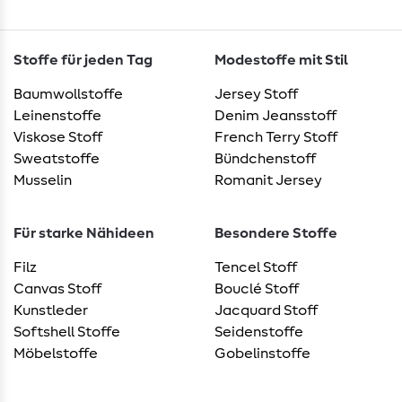
Stoffe für jeden Tag
Modestoffe mit Stil
Baumwollstoffe
Jersey Stoff
Leinenstoffe
Denim Jeansstoff
Viskose Stoff
French Terry Stoff
Sweatstoffe
Bündchenstoff
Musselin
Romanit Jersey
Für starke Nähideen
Besondere Stoffe
Filz
Tencel Stoff
Canvas Stoff
Bouclé Stoff
Kunstleder
Jacquard Stoff
Softshell Stoffe
Seidenstoffe
Möbelstoffe
Gobelinstoffe