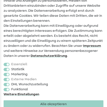
Inhalte und Anzeigen zu personalisieren, Medien von
Drittanbietern einzubinden oder Zugriffe auf unsere Website
Kontakt
zu analysieren. Die Datenverarbeitung erfolgt erst durch
Infos zum Betreiberwechsel
gesetzte Cookies. Wir teilen diese Daten mit Dritten, die wir in
den Einstellungen benennen.
FAQ
Die Datenverarbeitung kann mit Einwilligung oder aufgrund
eines berechtigten Interesses erfolgen. Die Zustimmung kann
Widerrufsrecht
erteilt oder abgelehnt werden. Es besteht das Recht, nicht
Beliebt
einzuwilligen und die Einwilligung zu einem späteren Zeitpunkt
zu ändern oder zu widerrufen. Beachten Sie unser
Impressum
und weitere Hinweise zur Verwendung personenbezogener
Stoffe
Daten in unserer
Daten­schutz­erklärung
.
Nähzubehör
Essenziell
Sale
Statistik
Marketing
Schnittmuster
Externe Medien
DHL Wunschzustellung
Funktional
Weitere Einstellungen
Alle akzeptieren