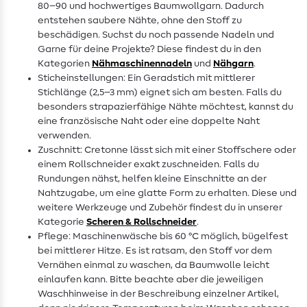
80–90 und hochwertiges Baumwollgarn. Dadurch
entstehen saubere Nähte, ohne den Stoff zu
beschädigen. Suchst du noch passende Nadeln und
Garne für deine Projekte? Diese findest du in den
Kategorien
Nähmaschinennadeln
und
Nähgarn
.
Sticheinstellungen: Ein Geradstich mit mittlerer
Stichlänge (2,5–3 mm) eignet sich am besten. Falls du
besonders strapazierfähige Nähte möchtest, kannst du
eine französische Naht oder eine doppelte Naht
verwenden.
Zuschnitt: Cretonne lässt sich mit einer Stoffschere oder
einem Rollschneider exakt zuschneiden. Falls du
Rundungen nähst, helfen kleine Einschnitte an der
Nahtzugabe, um eine glatte Form zu erhalten. Diese und
weitere Werkzeuge und Zubehör findest du in unserer
Kategorie
Scheren & Rollschneider
.
Pflege: Maschinenwäsche bis 60 °C möglich, bügelfest
bei mittlerer Hitze. Es ist ratsam, den Stoff vor dem
Vernähen einmal zu waschen, da Baumwolle leicht
einlaufen kann. Bitte beachte aber die jeweiligen
Waschhinweise in der Beschreibung einzelner Artikel,