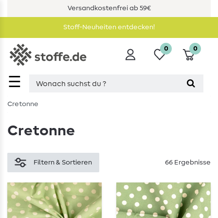
Versandkostenfrei ab 59€
Stoff-Neuheiten entdecken!
0
0
☰
Cretonne
Cretonne
Filtern & Sortieren
66 Ergebnisse