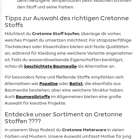
denn niedrigere Temperaturen beim Waschen schonen
den Stoff und seine Farben.
Tipps zur Auswahl des richtigen Cretonne
Stoffs
Möchtest du
Cretonne Stoff kaufen
, überlege dir vorher,
welches Projekt du umsetzen möchtest. Für strapazierfähige
Tischdecken oder Kissenhüllen bieten sich feste Qualitäten
an, während für Kleidung eine weichere Variante angenehmer
ist. Falls du wasserabweisende Eigenschaften benötigst,
schau dir
beschichtete Baumwolle
als Alternative an.
Für besonders feine und fließende Stoffe empfehlen sich
Alternativen wie
Popeline
oder
Batist
, die ebenfalls aus
Baumwolle bestehen, aber eine weichere Struktur haben.
Auch
Baumwollstoffe
im Allgemeinen bieten eine große
Auswahl für kreative Projekte.
Entdecke unser Sortiment an Cretonne
Stoffen ????️
In unserem Shop findest du
Cretonne Meterware
in vielen
Farben und Mustern. Unsere Auswahl umfasst Motive für jung