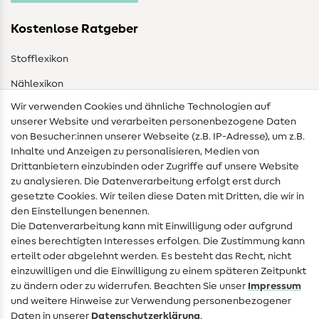
Kostenlose Ratgeber
Stofflexikon
Nählexikon
Wir verwenden Cookies und ähnliche Technologien auf
Nähanleitungen
unserer Website und verarbeiten personenbezogene Daten
von Besucher:innen unserer Webseite (z.B. IP-Adresse), um z.B.
Hilfe & Kontakt
Inhalte und Anzeigen zu personalisieren, Medien von
Drittanbietern einzubinden oder Zugriffe auf unsere Website
Kontakt
zu analysieren. Die Datenverarbeitung erfolgt erst durch
Infos zum Betreiberwechsel
gesetzte Cookies. Wir teilen diese Daten mit Dritten, die wir in
den Einstellungen benennen.
FAQ
Die Datenverarbeitung kann mit Einwilligung oder aufgrund
eines berechtigten Interesses erfolgen. Die Zustimmung kann
Widerrufsrecht
erteilt oder abgelehnt werden. Es besteht das Recht, nicht
Beliebt
einzuwilligen und die Einwilligung zu einem späteren Zeitpunkt
zu ändern oder zu widerrufen. Beachten Sie unser
Impressum
und weitere Hinweise zur Verwendung personenbezogener
Stoffe
Daten in unserer
Daten­schutz­erklärung
.