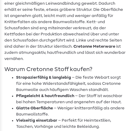
einer gleichmäßigen Leinwandbindung gewebt. Dadurch
erhält er seine feste, etwas gröbere Struktur. Die Oberfläche
ist angenehm glatt, leicht matt und weniger anfällig für
Knitterfalten als andere Baumwollstoffe. Kett- und
Schussfaden sind eng miteinander verkreuzt, da der
Kettfaden bei der Produktion abwechselnd über und unter
den Schussfaden durchgeführt wird. Linke und rechte Seiten
sind daher in der Struktur identisch.
Cretonne Meterware
ist
zudem atmungsaktiv, hautfreundlich und lässt sich wunderbar
vernähen.
Warum Cretonne Stoff kaufen?
Strapazierfähig & langlebig
– Die feste Webart sorgt
für eine hohe Widerstandsfähigkeit, sodass Cretonne
Baumwolle auch häufigem Waschen standhält.
Pflegeleicht & hautfreundlich
– Der Stoff ist waschbar
bei hohen Temperaturen und angenehm auf der Haut.
Glatte Oberfläche
– Weniger knitteranfällig als andere
Baumwollstoffe.
Vielseitig einsetzbar
– Perfekt für Heimtextilien,
Taschen, Vorhänge und leichte Bekleidung.