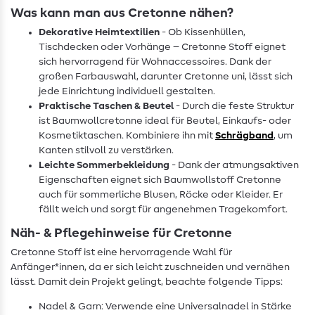
Was kann man aus Cretonne nähen?
Dekorative Heimtextilien
- Ob Kissenhüllen,
Tischdecken oder Vorhänge – Cretonne Stoff eignet
sich hervorragend für Wohnaccessoires. Dank der
großen Farbauswahl, darunter Cretonne uni, lässt sich
jede Einrichtung individuell gestalten.
Praktische Taschen & Beutel
- Durch die feste Struktur
ist Baumwollcretonne ideal für Beutel, Einkaufs- oder
Kosmetiktaschen. Kombiniere ihn mit
Schrägband
, um
Kanten stilvoll zu verstärken.
Leichte Sommerbekleidung
- Dank der atmungsaktiven
Eigenschaften eignet sich Baumwollstoff Cretonne
auch für sommerliche Blusen, Röcke oder Kleider. Er
fällt weich und sorgt für angenehmen Tragekomfort.
Näh- & Pflegehinweise für Cretonne
Cretonne Stoff ist eine hervorragende Wahl für
Anfänger*innen, da er sich leicht zuschneiden und vernähen
lässt. Damit dein Projekt gelingt, beachte folgende Tipps:
Nadel & Garn: Verwende eine Universalnadel in Stärke