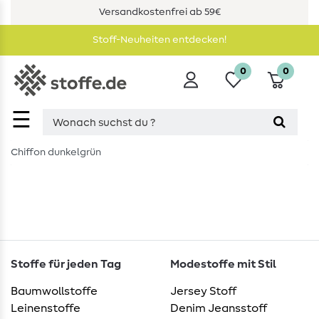
Versandkostenfrei ab 59€
Stoff-Neuheiten entdecken!
0
0
☰
Chiffon dunkelgrün
Stoffe für jeden Tag
Modestoffe mit Stil
Baumwollstoffe
Jersey Stoff
Leinenstoffe
Denim Jeansstoff