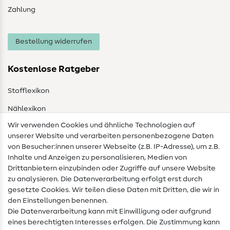
Zahlung
Bestellung widerrufen
Kostenlose Ratgeber
Stofflexikon
Nählexikon
Wir verwenden Cookies und ähnliche Technologien auf
Nähanleitungen
unserer Website und verarbeiten personenbezogene Daten
von Besucher:innen unserer Webseite (z.B. IP-Adresse), um z.B.
Hilfe & Kontakt
Inhalte und Anzeigen zu personalisieren, Medien von
Drittanbietern einzubinden oder Zugriffe auf unsere Website
Kontakt
zu analysieren. Die Datenverarbeitung erfolgt erst durch
Infos zum Betreiberwechsel
gesetzte Cookies. Wir teilen diese Daten mit Dritten, die wir in
den Einstellungen benennen.
FAQ
Die Datenverarbeitung kann mit Einwilligung oder aufgrund
eines berechtigten Interesses erfolgen. Die Zustimmung kann
Widerrufsrecht