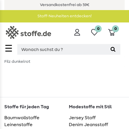
Versandkostenfrei ab 59€
Stoff-Neuheiten entdecken!
0
0
☰
Filz dunkelrot
Stoffe für jeden Tag
Modestoffe mit Stil
Baumwollstoffe
Jersey Stoff
Leinenstoffe
Denim Jeansstoff