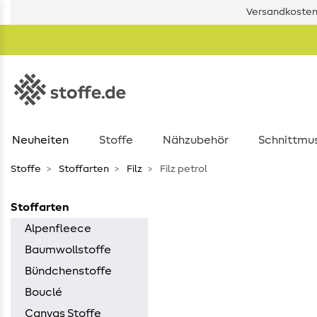
Versandkostenf
Neuheiten
Stoffe
Nähzubehör
Schnittmu
Stoffe
Stoffarten
Filz
Filz petrol
Stoffarten
Alpenfleece
Baumwollstoffe
Bündchenstoffe
Bouclé
Canvas Stoffe