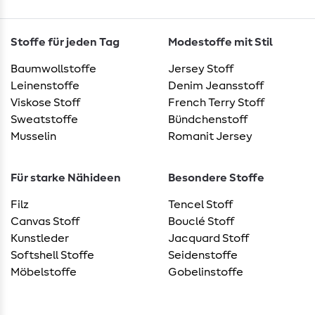
Stoffe für jeden Tag
Modestoffe mit Stil
Baumwollstoffe
Jersey Stoff
Leinenstoffe
Denim Jeansstoff
Viskose Stoff
French Terry Stoff
Sweatstoffe
Bündchenstoff
Musselin
Romanit Jersey
Für starke Nähideen
Besondere Stoffe
Filz
Tencel Stoff
Canvas Stoff
Bouclé Stoff
Kunstleder
Jacquard Stoff
Softshell Stoffe
Seidenstoffe
Möbelstoffe
Gobelinstoffe