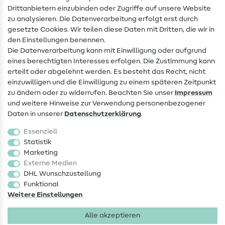
Drittanbietern einzubinden oder Zugriffe auf unsere Website
Kontakt
zu analysieren. Die Datenverarbeitung erfolgt erst durch
Infos zum Betreiberwechsel
gesetzte Cookies. Wir teilen diese Daten mit Dritten, die wir in
den Einstellungen benennen.
FAQ
Die Datenverarbeitung kann mit Einwilligung oder aufgrund
eines berechtigten Interesses erfolgen. Die Zustimmung kann
Widerrufsrecht
erteilt oder abgelehnt werden. Es besteht das Recht, nicht
Beliebt
einzuwilligen und die Einwilligung zu einem späteren Zeitpunkt
zu ändern oder zu widerrufen. Beachten Sie unser
Impressum
und weitere Hinweise zur Verwendung personenbezogener
Stoffe
Daten in unserer
Daten­schutz­erklärung
.
Nähzubehör
Essenziell
Sale
Statistik
Marketing
Schnittmuster
Externe Medien
DHL Wunschzustellung
Funktional
Weitere Einstellungen
Alle akzeptieren
Impressum
Datenschutz
AGB