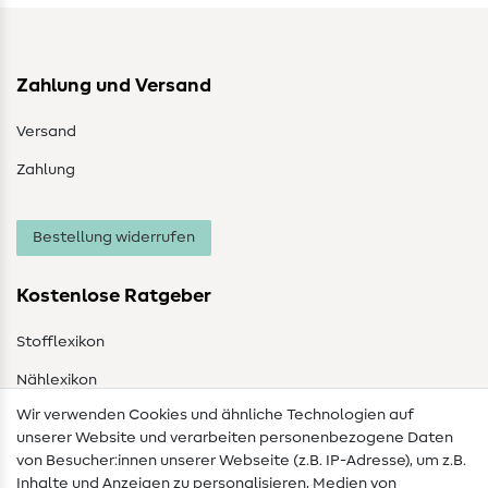
Zahlung und Versand
Versand
Zahlung
Bestellung widerrufen
Kostenlose Ratgeber
Stofflexikon
Nählexikon
Wir verwenden Cookies und ähnliche Technologien auf
Nähanleitungen
unserer Website und verarbeiten personenbezogene Daten
von Besucher:innen unserer Webseite (z.B. IP-Adresse), um z.B.
Hilfe & Kontakt
Inhalte und Anzeigen zu personalisieren, Medien von