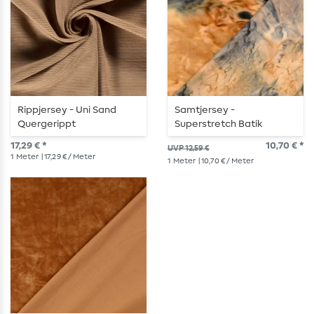
Rippjersey - Uni Sand
Samtjersey -
Quergerippt
Superstretch Batik
Goldbraun Grau
17,29 € *
10,70 € *
UVP 12,59 €
1
Meter
| 17,29 € / Meter
1
Meter
| 10,70 € / Meter