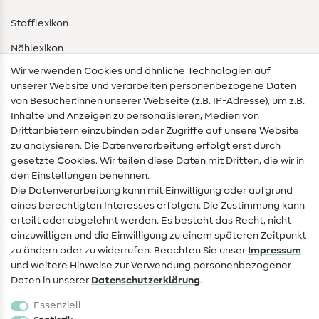
Stofflexikon
Nählexikon
Wir verwenden Cookies und ähnliche Technologien auf
Nähanleitungen
unserer Website und verarbeiten personenbezogene Daten
von Besucher:innen unserer Webseite (z.B. IP-Adresse), um z.B.
Hilfe & Kontakt
Inhalte und Anzeigen zu personalisieren, Medien von
Drittanbietern einzubinden oder Zugriffe auf unsere Website
Kontakt
zu analysieren. Die Datenverarbeitung erfolgt erst durch
Infos zum Betreiberwechsel
gesetzte Cookies. Wir teilen diese Daten mit Dritten, die wir in
den Einstellungen benennen.
FAQ
Die Datenverarbeitung kann mit Einwilligung oder aufgrund
eines berechtigten Interesses erfolgen. Die Zustimmung kann
Widerrufsrecht
erteilt oder abgelehnt werden. Es besteht das Recht, nicht
Beliebt
einzuwilligen und die Einwilligung zu einem späteren Zeitpunkt
zu ändern oder zu widerrufen. Beachten Sie unser
Impressum
und weitere Hinweise zur Verwendung personenbezogener
Stoffe
Daten in unserer
Daten­schutz­erklärung
.
Nähzubehör
Essenziell
Sale