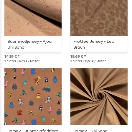
Baumwolljersey - Ajour
Frottee Jersey - Leo
Uni Sand
Braun
14,19 € *
19,69 € *
1
Meter
| 14,19 € / Meter
1
Meter
| 19,69 € / Meter
Jersey - Bunte Safaritiere
Jersey - Uni Sand