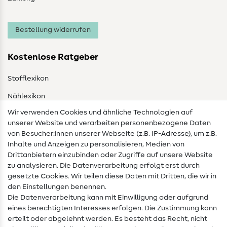
Bestellung widerrufen
Kostenlose Ratgeber
Stofflexikon
Nählexikon
Wir verwenden Cookies und ähnliche Technologien auf
Nähanleitungen
unserer Website und verarbeiten personenbezogene Daten
von Besucher:innen unserer Webseite (z.B. IP-Adresse), um z.B.
Hilfe & Kontakt
Inhalte und Anzeigen zu personalisieren, Medien von
Drittanbietern einzubinden oder Zugriffe auf unsere Website
Kontakt
zu analysieren. Die Datenverarbeitung erfolgt erst durch
Infos zum Betreiberwechsel
gesetzte Cookies. Wir teilen diese Daten mit Dritten, die wir in
den Einstellungen benennen.
FAQ
Die Datenverarbeitung kann mit Einwilligung oder aufgrund
eines berechtigten Interesses erfolgen. Die Zustimmung kann
Widerrufsrecht
erteilt oder abgelehnt werden. Es besteht das Recht, nicht