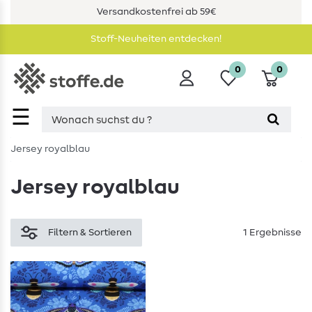
Versandkostenfrei ab 59€
Stoff-Neuheiten entdecken!
0
0
☰
Jersey royalblau
Jersey royalblau
Filtern & Sortieren
1 Ergebnisse