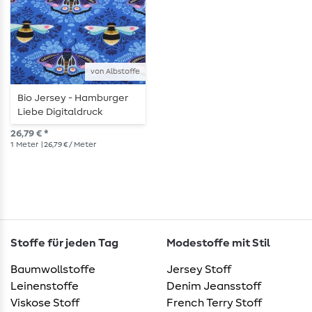
von Albstoffe
Bio Jersey - Hamburger
Liebe Digitaldruck
Beetles & Bugs Bees and
26,79 € *
Friends Blau
1
Meter
| 26,79 € / Meter
Stoffe für jeden Tag
Modestoffe mit Stil
Baumwollstoffe
Jersey Stoff
Leinenstoffe
Denim Jeansstoff
Viskose Stoff
French Terry Stoff