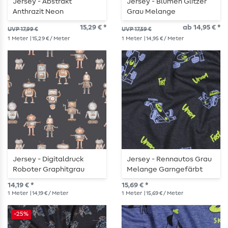
Jersey - Abstrakt
Jersey - Blumen Glitzer
Anthrazit Neon
Grau Melange
Garngefärbt
15,29 € *
ab 14,95 € *
UVP 17,99 €
UVP 17,59 €
1
Meter
| 15,29 € / Meter
1
Meter
| 14,95 € / Meter
Jersey - Digitaldruck
Jersey - Rennautos Grau
Roboter Graphitgrau
Melange Garngefärbt
14,19 € *
15,69 € *
1
Meter
| 14,19 € / Meter
1
Meter
| 15,69 € / Meter
-25%