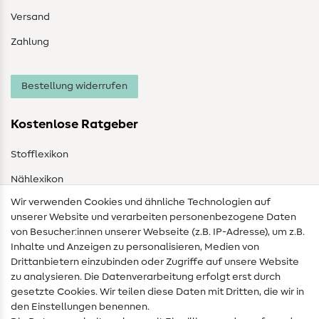
Versand
Zahlung
Bestellung widerrufen
Kostenlose Ratgeber
Stofflexikon
Nählexikon
Wir verwenden Cookies und ähnliche Technologien auf
Nähanleitungen
unserer Website und verarbeiten personenbezogene Daten
von Besucher:innen unserer Webseite (z.B. IP-Adresse), um z.B.
Hilfe & Kontakt
Inhalte und Anzeigen zu personalisieren, Medien von
Drittanbietern einzubinden oder Zugriffe auf unsere Website
Kontakt
zu analysieren. Die Datenverarbeitung erfolgt erst durch
Infos zum Betreiberwechsel
gesetzte Cookies. Wir teilen diese Daten mit Dritten, die wir in
den Einstellungen benennen.
FAQ