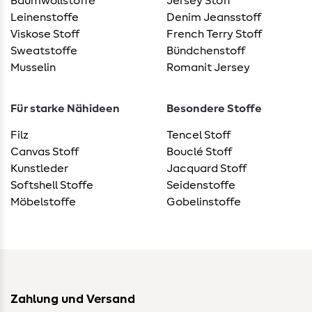
Baumwollstoffe
Jersey Stoff
Leinenstoffe
Denim Jeansstoff
Viskose Stoff
French Terry Stoff
Sweatstoffe
Bündchenstoff
Musselin
Romanit Jersey
Für starke Nähideen
Besondere Stoffe
Filz
Tencel Stoff
Canvas Stoff
Bouclé Stoff
Kunstleder
Jacquard Stoff
Softshell Stoffe
Seidenstoffe
Möbelstoffe
Gobelinstoffe
Zahlung und Versand