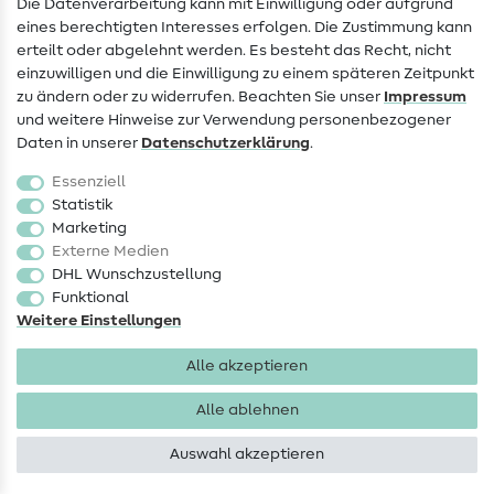
Die Datenverarbeitung kann mit Einwilligung oder aufgrund
eines berechtigten Interesses erfolgen. Die Zustimmung kann
Widerrufsrecht
erteilt oder abgelehnt werden. Es besteht das Recht, nicht
Beliebt
einzuwilligen und die Einwilligung zu einem späteren Zeitpunkt
zu ändern oder zu widerrufen. Beachten Sie unser
Impressum
und weitere Hinweise zur Verwendung personenbezogener
Stoffe
Daten in unserer
Daten­schutz­erklärung
.
Nähzubehör
Essenziell
Sale
Statistik
Marketing
Schnittmuster
Externe Medien
DHL Wunschzustellung
Funktional
Weitere Einstellungen
Alle akzeptieren
Impressum
Datenschutz
AGB
Widerrufsbelehrung
Alle ablehnen
Auswahl akzeptieren
Copyright 2026 SewIY GmbH