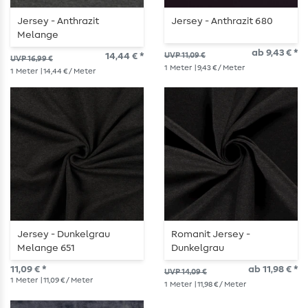
Jersey - Anthrazit
Jersey - Anthrazit 680
Melange
ab 9,43 € *
14,44 € *
UVP 11,09 €
UVP 16,99 €
1
Meter
| 9,43 € / Meter
1
Meter
| 14,44 € / Meter
Jersey - Dunkelgrau
Romanit Jersey -
Melange 651
Dunkelgrau
11,09 € *
ab 11,98 € *
UVP 14,09 €
1
Meter
| 11,09 € / Meter
1
Meter
| 11,98 € / Meter