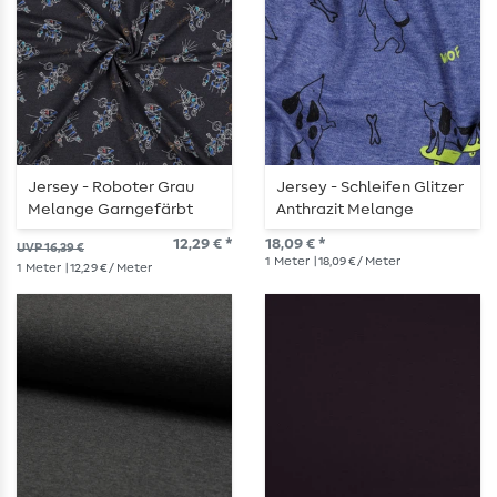
Jersey - Roboter Grau
Jersey - Schleifen Glitzer
Melange Garngefärbt
Anthrazit Melange
12,29 € *
18,09 € *
UVP 16,39 €
1
Meter
| 18,09 € / Meter
1
Meter
| 12,29 € / Meter