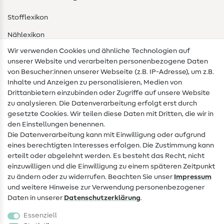
Stofflexikon
Nählexikon
Wir verwenden Cookies und ähnliche Technologien auf
Nähanleitungen
unserer Website und verarbeiten personenbezogene Daten
von Besucher:innen unserer Webseite (z.B. IP-Adresse), um z.B.
Hilfe & Kontakt
Inhalte und Anzeigen zu personalisieren, Medien von
Drittanbietern einzubinden oder Zugriffe auf unsere Website
Kontakt
zu analysieren. Die Datenverarbeitung erfolgt erst durch
Infos zum Betreiberwechsel
gesetzte Cookies. Wir teilen diese Daten mit Dritten, die wir in
den Einstellungen benennen.
FAQ
Die Datenverarbeitung kann mit Einwilligung oder aufgrund
eines berechtigten Interesses erfolgen. Die Zustimmung kann
Widerrufsrecht
erteilt oder abgelehnt werden. Es besteht das Recht, nicht
Beliebt
einzuwilligen und die Einwilligung zu einem späteren Zeitpunkt
zu ändern oder zu widerrufen. Beachten Sie unser
Impressum
und weitere Hinweise zur Verwendung personenbezogener
Stoffe
Daten in unserer
Daten­schutz­erklärung
.
Nähzubehör
Essenziell
Sale