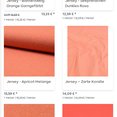
Jersey - Blätterzweig
Jersey - Seepferdchen
Orange Garngefärbt
Dunkles Rosa
13,25 € *
12,59 € *
UVP 15,59 €
1
Meter
| 12,59 € / Meter
1
Meter
| 13,25 € / Meter
Jersey - Apricot Melange
Jersey – Zarte Koralle
15,59 € *
14,09 € *
1
Meter
| 15,59 € / Meter
1
Meter
| 14,09 € / Meter