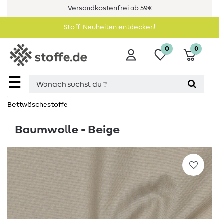
Versandkostenfrei ab 59€
Stoff-Neuheiten entdecken!
0
0
☰
Bettwäschestoffe
Baumwolle - Beige