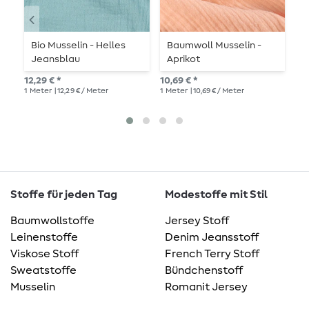
Bio Musselin - Helles
Baumwoll Musselin -
B
Jeansblau
Aprikot
H
12,29 € *
10,69 € *
10,
1
Meter
| 12,29 € / Meter
1
Meter
| 10,69 € / Meter
1
Me
Stoffe für jeden Tag
Modestoffe mit Stil
Baumwollstoffe
Jersey Stoff
Leinenstoffe
Denim Jeansstoff
Viskose Stoff
French Terry Stoff
Sweatstoffe
Bündchenstoff
Musselin
Romanit Jersey