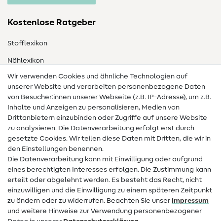
Kostenlose Ratgeber
Stofflexikon
Nählexikon
Wir verwenden Cookies und ähnliche Technologien auf
Nähanleitungen
unserer Website und verarbeiten personenbezogene Daten
von Besucher:innen unserer Webseite (z.B. IP-Adresse), um z.B.
Hilfe & Kontakt
Inhalte und Anzeigen zu personalisieren, Medien von
Drittanbietern einzubinden oder Zugriffe auf unsere Website
Kontakt
zu analysieren. Die Datenverarbeitung erfolgt erst durch
Infos zum Betreiberwechsel
gesetzte Cookies. Wir teilen diese Daten mit Dritten, die wir in
den Einstellungen benennen.
FAQ
Die Datenverarbeitung kann mit Einwilligung oder aufgrund
eines berechtigten Interesses erfolgen. Die Zustimmung kann
Widerrufsrecht
erteilt oder abgelehnt werden. Es besteht das Recht, nicht
Beliebt
einzuwilligen und die Einwilligung zu einem späteren Zeitpunkt
zu ändern oder zu widerrufen. Beachten Sie unser
Impressum
und weitere Hinweise zur Verwendung personenbezogener
Stoffe