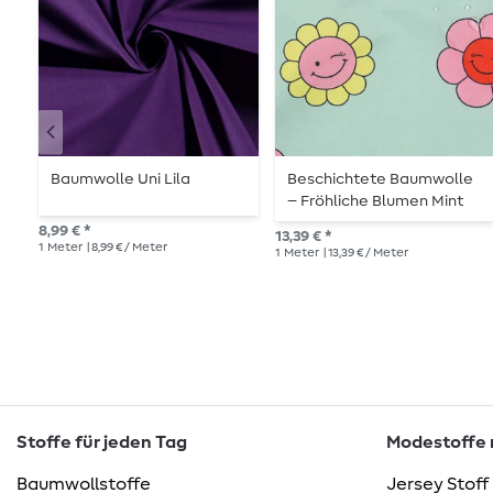
Baumwolle Uni Lila
Beschichtete Baumwolle
– Fröhliche Blumen Mint
8,99 € *
13,39 € *
1
Meter
| 8,99 € / Meter
1
Meter
| 13,39 € / Meter
Stoffe für jeden Tag
Modestoffe m
Baumwollstoffe
Jersey Stoff