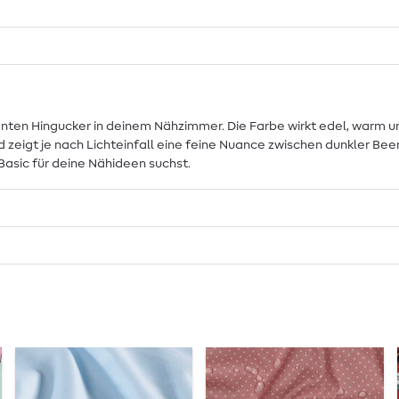
ten Hingucker in deinem Nähzimmer. Die Farbe wirkt edel, warm und 
d zeigt je nach Lichteinfall eine feine Nuance zwischen dunkler B
Basic für deine Nähideen suchst.