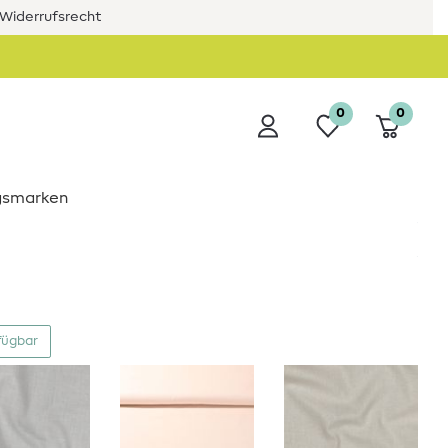
Widerrufsrecht
0
0
ngsmarken
fügbar