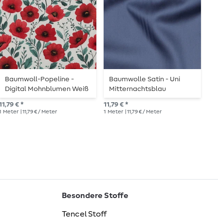
Baumwoll-Popeline -
Baumwolle Satin - Uni
B
Digital Mohnblumen Weiß
Mitternachtsblau
–
11,79 € *
11,79 € *
13,
1
Meter
| 11,79 € / Meter
1
Meter
| 11,79 € / Meter
1
Me
Besondere Stoffe
Tencel Stoff