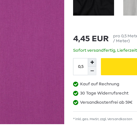
pro
0,5
Met
4,45 EUR
/ Meter
)
Sofort versandfertig, Lieferzei
Kauf auf Rechnung
30 Tage Widerrufsrecht
Versandkostenfrei ab 59€
* inkl. ges. MwSt. zzgl.
Versandkosten