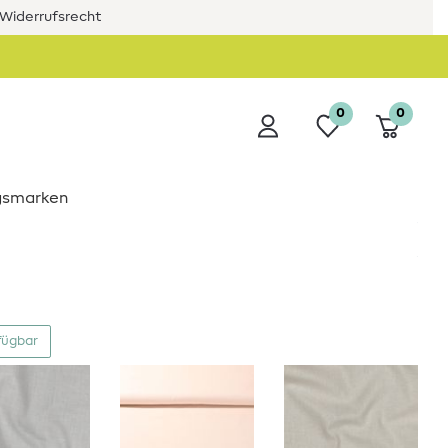
Widerrufsrecht
0
0
ngsmarken
fügbar