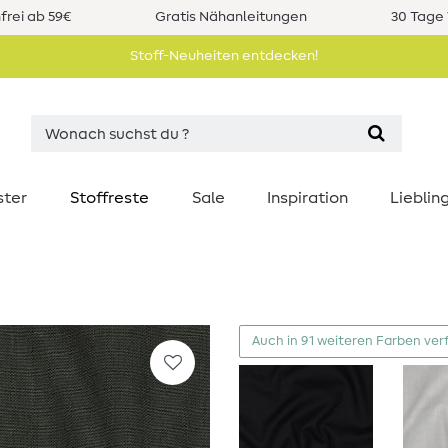
rei ab 59€
Gratis Nähanleitungen
30 Tage 
Stoff-Neuheiten entdecken!
ster
Stoffreste
Sale
Inspiration
Liebli
Auch in 91 weiteren Farben ver