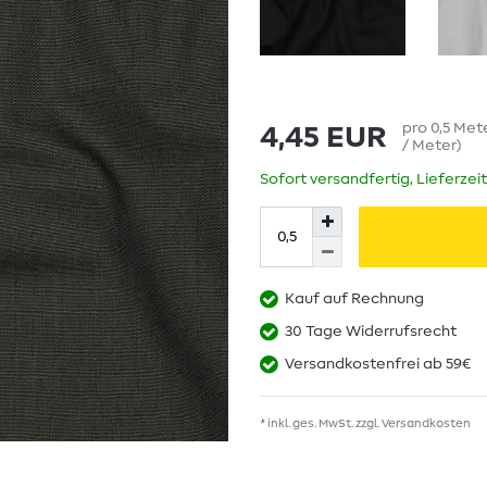
pro
0,5
Met
4,45 EUR
/ Meter
)
Sofort versandfertig, Lieferzei
Kauf auf Rechnung
30 Tage Widerrufsrecht
Versandkostenfrei ab 59€
* inkl. ges. MwSt. zzgl.
Versandkosten