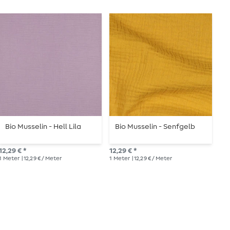
Bio Musselin - Hell Lila
Bio Musselin - Senfgelb
B
12,29 € *
12,29 € *
8,8
1
Meter
| 12,29 € / Meter
1
Meter
| 12,29 € / Meter
1
Me