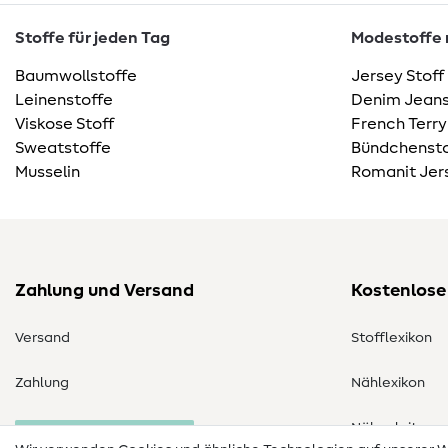
Stoffe für jeden Tag
Modestoffe m
Baumwollstoffe
Jersey Stoff
Leinenstoffe
Denim Jeans
Viskose Stoff
French Terry
Sweatstoffe
Bündchensto
Musselin
Romanit Jer
Zahlung und Versand
Kostenlose
Versand
Stofflexikon
Zahlung
Nählexikon
Nähanleitung
Bestellung widerrufen