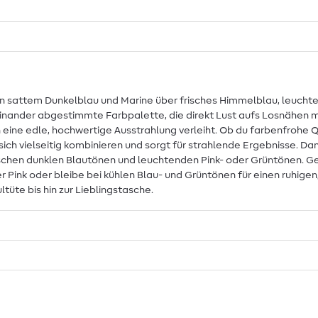
n sattem Dunkelblau und Marine über frisches Himmelblau, leuchten
einander abgestimmte Farbpalette, die direkt Lust aufs Losnähen mac
n eine edle, hochwertige Ausstrahlung verleiht. Ob du farbenfrohe
ch vielseitig kombinieren und sorgt für strahlende Ergebnisse. Dan
schen dunklen Blautönen und leuchtenden Pink- oder Grüntönen. Ges
r Pink oder bleibe bei kühlen Blau- und Grüntönen für einen ruhigen, 
tüte bis hin zur Lieblingstasche.