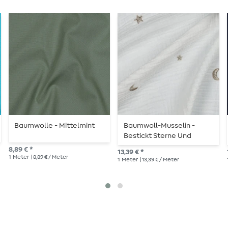
Baumwolle - Mittelmint
Baumwoll-Musselin -
Bestickt Sterne Und
Monde Offwhite
8,89 € *
13,39 € *
1
Meter
| 8,89 € / Meter
1
Meter
| 13,39 € / Meter