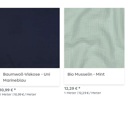
Baumwoll-Viskose - Uni
Bio Musselin - Mint
B
Marineblau
12,29 € *
8,8
10,99 € *
1
Meter
| 12,29 € / Meter
1
Me
1
Meter
| 10,99 € / Meter