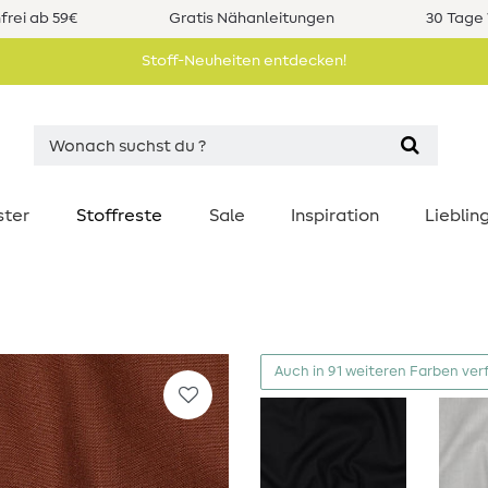
rei ab 59€
Gratis Nähanleitungen
30 Tage 
Stoff-Neuheiten entdecken!
ster
Stoffreste
Sale
Inspiration
Liebli
Auch in 91 weiteren Farben ver