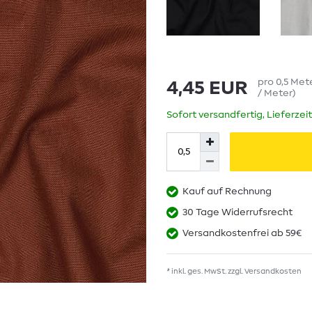
pro
0,5
Met
4,45 EUR
/ Meter
)
Sofort versandfertig, Lieferzei
Kauf auf Rechnung
30 Tage Widerrufsrecht
Versandkostenfrei ab 59€
* inkl. ges. MwSt. zzgl.
Versandkosten