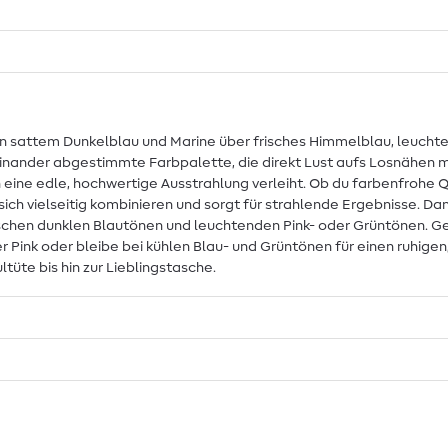
n sattem Dunkelblau und Marine über frisches Himmelblau, leuchten
einander abgestimmte Farbpalette, die direkt Lust aufs Losnähen mac
n eine edle, hochwertige Ausstrahlung verleiht. Ob du farbenfrohe
ch vielseitig kombinieren und sorgt für strahlende Ergebnisse. Dan
schen dunklen Blautönen und leuchtenden Pink- oder Grüntönen. Ges
r Pink oder bleibe bei kühlen Blau- und Grüntönen für einen ruhigen, 
tüte bis hin zur Lieblingstasche.