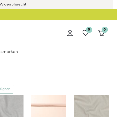
Widerrufsrecht
0
0
ngsmarken
fügbar