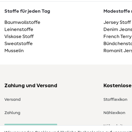
Stoffe für jeden Tag
Modestoffe m
Baumwollstoffe
Jersey Stoff
Leinenstoffe
Denim Jeans
Viskose Stoff
French Terry
Sweatstoffe
Bündchensto
Musselin
Romanit Jer
Zahlung und Versand
Kostenlose
Versand
Stofflexikon
Zahlung
Nählexikon
Nähanleitung
Bestellung widerrufen