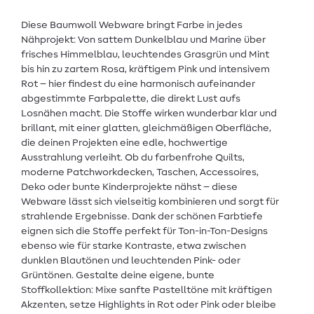
Diese Baumwoll Webware bringt Farbe in jedes
Nähprojekt: Von sattem Dunkelblau und Marine über
frisches Himmelblau, leuchtendes Grasgrün und Mint
bis hin zu zartem Rosa, kräftigem Pink und intensivem
Rot – hier findest du eine harmonisch aufeinander
abgestimmte Farbpalette, die direkt Lust aufs
Losnähen macht. Die Stoffe wirken wunderbar klar und
brillant, mit einer glatten, gleichmäßigen Oberfläche,
die deinen Projekten eine edle, hochwertige
Ausstrahlung verleiht. Ob du farbenfrohe Quilts,
moderne Patchworkdecken, Taschen, Accessoires,
Deko oder bunte Kinderprojekte nähst – diese
Webware lässt sich vielseitig kombinieren und sorgt für
strahlende Ergebnisse. Dank der schönen Farbtiefe
eignen sich die Stoffe perfekt für Ton-in-Ton-Designs
ebenso wie für starke Kontraste, etwa zwischen
dunklen Blautönen und leuchtenden Pink- oder
Grüntönen. Gestalte deine eigene, bunte
Stoffkollektion: Mixe sanfte Pastelltöne mit kräftigen
Akzenten, setze Highlights in Rot oder Pink oder bleibe