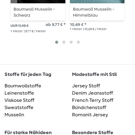
Baumwoll Musselin -
Baumwoll Musselin -
B
Schwarz
Himmelblau
V
ab 9,77 € *
10,69 € *
10,
UVP 11,49 €
1
Meter
| 10,69 € / Meter
1
Me
1
Meter
| 9,77 € / Meter
Stoffe für jeden Tag
Modestoffe mit Stil
Baumwollstoffe
Jersey Stoff
Leinenstoffe
Denim Jeansstoff
Viskose Stoff
French Terry Stoff
Sweatstoffe
Bündchenstoff
Musselin
Romanit Jersey
Für starke Nähideen
Besondere Stoffe