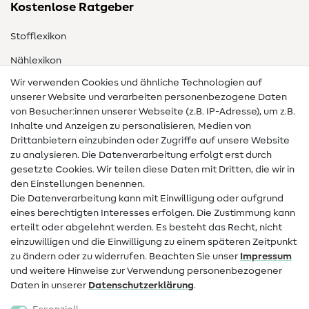
Kostenlose Ratgeber
Stofflexikon
Nählexikon
Wir verwenden Cookies und ähnliche Technologien auf
Nähanleitungen
unserer Website und verarbeiten personenbezogene Daten
von Besucher:innen unserer Webseite (z.B. IP-Adresse), um z.B.
Hilfe & Kontakt
Inhalte und Anzeigen zu personalisieren, Medien von
Drittanbietern einzubinden oder Zugriffe auf unsere Website
Kontakt
zu analysieren. Die Datenverarbeitung erfolgt erst durch
Infos zum Betreiberwechsel
gesetzte Cookies. Wir teilen diese Daten mit Dritten, die wir in
den Einstellungen benennen.
FAQ
Die Datenverarbeitung kann mit Einwilligung oder aufgrund
eines berechtigten Interesses erfolgen. Die Zustimmung kann
Widerrufsrecht
erteilt oder abgelehnt werden. Es besteht das Recht, nicht
Beliebt
einzuwilligen und die Einwilligung zu einem späteren Zeitpunkt
zu ändern oder zu widerrufen. Beachten Sie unser
Impressum
und weitere Hinweise zur Verwendung personenbezogener
Stoffe
Daten in unserer
Daten­schutz­erklärung
.
Nähzubehör