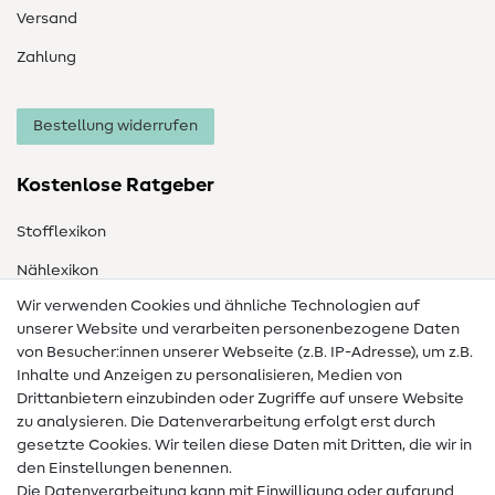
Versand
Zahlung
Bestellung widerrufen
Kostenlose Ratgeber
Stofflexikon
Nählexikon
Wir verwenden Cookies und ähnliche Technologien auf
Nähanleitungen
unserer Website und verarbeiten personenbezogene Daten
von Besucher:innen unserer Webseite (z.B. IP-Adresse), um z.B.
Hilfe & Kontakt
Inhalte und Anzeigen zu personalisieren, Medien von
Drittanbietern einzubinden oder Zugriffe auf unsere Website
Kontakt
zu analysieren. Die Datenverarbeitung erfolgt erst durch
Infos zum Betreiberwechsel
gesetzte Cookies. Wir teilen diese Daten mit Dritten, die wir in
den Einstellungen benennen.
FAQ
Die Datenverarbeitung kann mit Einwilligung oder aufgrund