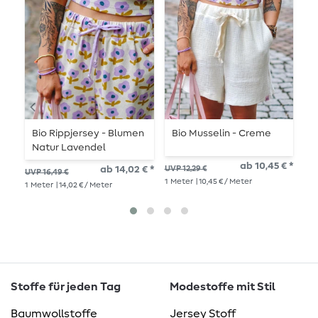
Bio Rippjersey - Blumen
Bio Musselin - Creme
B
Natur Lavendel
P
ab 10,45 € *
ab 14,02 € *
UVP 12,29 €
UVP 16,49 €
UVP
1
Meter
| 10,45 € / Meter
1
Meter
| 14,02 € / Meter
1
Me
Stoffe für jeden Tag
Modestoffe mit Stil
Baumwollstoffe
Jersey Stoff