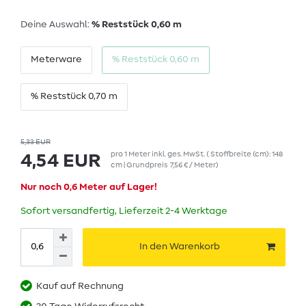
Deine Auswahl:
% Reststück 0,60 m
Meterware
% Reststück 0,60 m
% Reststück 0,70 m
5,33 EUR
pro
1
Meter
inkl. ges. MwSt.
( Stoffbreite (cm): 148
4,54 EUR
cm | Grundpreis
7,56 € / Meter
)
Nur noch 0,6 Meter auf Lager!
Sofort versandfertig, Lieferzeit 2-4 Werktage
In den Warenkorb
Kauf auf Rechnung