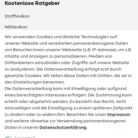
Kostenlose Ratgeber
Stofflexikon
Nählexikon
Wir verwenden Cookies und ähnliche Technologien auf
Nähanleitungen
unserer Website und verarbeiten personenbezogene Daten
von Besucher:innen unserer Webseite (z.B. IP-Adresse), um z.B.
Hilfe & Kontakt
Inhalte und Anzeigen zu personalisieren, Medien von
Drittanbietern einzubinden oder Zugriffe auf unsere Website
Kontakt
zu analysieren. Die Datenverarbeitung erfolgt erst durch
Infos zum Betreiberwechsel
gesetzte Cookies. Wir teilen diese Daten mit Dritten, die wir in
den Einstellungen benennen.
FAQ
Die Datenverarbeitung kann mit Einwilligung oder aufgrund
eines berechtigten Interesses erfolgen. Die Zustimmung kann
Widerrufsrecht
erteilt oder abgelehnt werden. Es besteht das Recht, nicht
Beliebt
einzuwilligen und die Einwilligung zu einem späteren Zeitpunkt
zu ändern oder zu widerrufen. Beachten Sie unser
Impressum
und weitere Hinweise zur Verwendung personenbezogener
Stoffe
Daten in unserer
Daten­schutz­erklärung
.
Nähzubehör