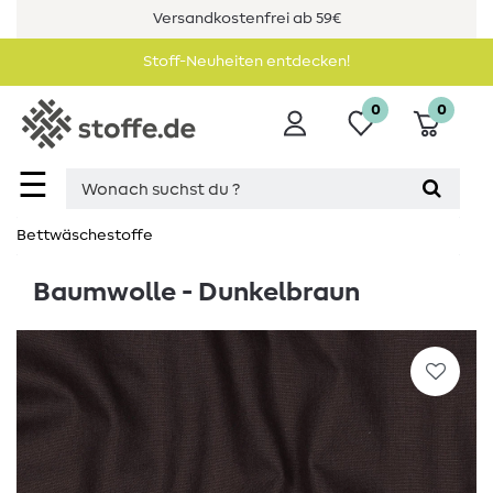
Versandkostenfrei ab 59€
Stoff-Neuheiten entdecken!
0
0
☰
Bettwäschestoffe
Baumwolle - Dunkelbraun