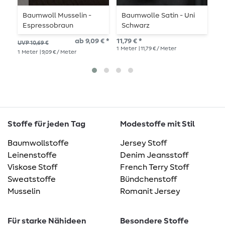
Baumwoll Musselin -
Baumwolle Satin - Uni
B
Espressobraun
Schwarz
12,
ab 9,09 € *
11,79 € *
UVP 10,69 €
1
Me
1
Meter
| 11,79 € / Meter
1
Meter
| 9,09 € / Meter
Stoffe für jeden Tag
Modestoffe mit Stil
Baumwollstoffe
Jersey Stoff
Leinenstoffe
Denim Jeansstoff
Viskose Stoff
French Terry Stoff
Sweatstoffe
Bündchenstoff
Musselin
Romanit Jersey
Für starke Nähideen
Besondere Stoffe