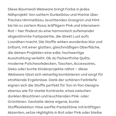
Diese Baumwoll Webware bringt Farbe in jedes
Nähprojekt: Von sattem Dunkelblau und Marine über
frisches Himmelblau, leuchtendes Grasgrün und Mint
bis hin zu zartem Rosa, kräftigem Pink und intensivem
Rot – hier findest du eine harmonisch aufeinander
abgestimmte Farbpalette, die direkt Lust aufs
Losnähen macht. Die Stoffe wirken wunderbar klar und
brillant, mit einer glatten, gleichmäßigen Oberfläche,
die deinen Projekten eine edle, hochwertige
Ausstrahlung verleiht. Ob du farbenfrohe Quilts,
moderne Patchworkdecken, Taschen, Accessoires,
Deko oder bunte Kinderprojekte nähst – diese
Webware lässt sich vielseitig kombinieren und sorgt für
strahlende Ergebnisse. Dank der schönen Farbtiefe
eignen sich die Stoffe perfekt für Ton-in-Ton-Designs
ebenso wie für starke Kontraste, etwa zwischen
dunklen Blautönen und leuchtenden Pink- oder
Grüntönen. Gestalte deine eigene, bunte
Stoffkollektion: Mixe sanfte Pastelltöne mit kräftigen
Akzenten, setze Highlights in Rot oder Pink oder bleibe