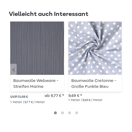
Vielleicht auch Interessant
Baumwolle Webware -
Baumwolle Cretonne -
B
Streifen Marine
Große Punkte Bleu
B
Beige Wash
R
ab 9,77 € *
9,69 € *
13,
UVP 11,49 €
1
Meter
| 9,69 € / Meter
1
Me
1
Meter
| 9,77 € / Meter