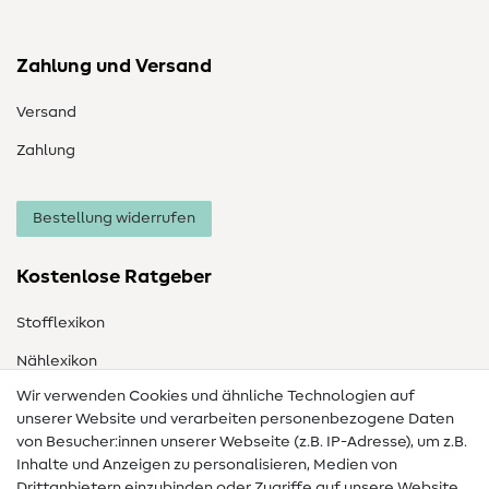
Zahlung und Versand
Versand
Zahlung
Bestellung widerrufen
Kostenlose Ratgeber
Stofflexikon
Nählexikon
Wir verwenden Cookies und ähnliche Technologien auf
Nähanleitungen
unserer Website und verarbeiten personenbezogene Daten
von Besucher:innen unserer Webseite (z.B. IP-Adresse), um z.B.
Hilfe & Kontakt
Inhalte und Anzeigen zu personalisieren, Medien von
Drittanbietern einzubinden oder Zugriffe auf unsere Website