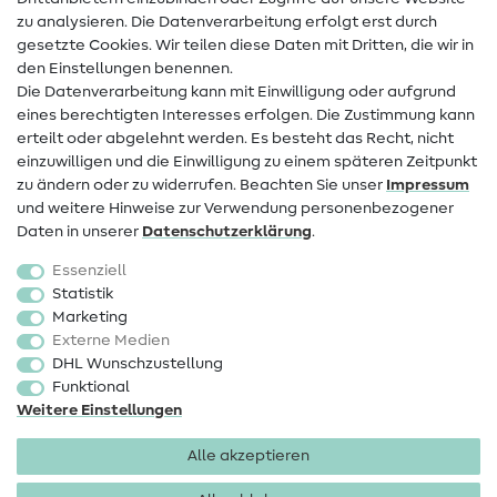
Kontakt
zu analysieren. Die Datenverarbeitung erfolgt erst durch
Infos zum Betreiberwechsel
gesetzte Cookies. Wir teilen diese Daten mit Dritten, die wir in
den Einstellungen benennen.
FAQ
Die Datenverarbeitung kann mit Einwilligung oder aufgrund
eines berechtigten Interesses erfolgen. Die Zustimmung kann
Widerrufsrecht
erteilt oder abgelehnt werden. Es besteht das Recht, nicht
Beliebt
einzuwilligen und die Einwilligung zu einem späteren Zeitpunkt
zu ändern oder zu widerrufen. Beachten Sie unser
Impressum
und weitere Hinweise zur Verwendung personenbezogener
Stoffe
Daten in unserer
Daten­schutz­erklärung
.
Nähzubehör
Essenziell
Sale
Statistik
Marketing
Schnittmuster
Externe Medien
DHL Wunschzustellung
Funktional
Weitere Einstellungen
Alle akzeptieren
Impressum
Datenschutz
AGB