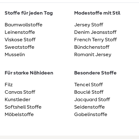
Stoffe für jeden Tag
Modestoffe mit Stil
Baumwollstoffe
Jersey Stoff
Leinenstoffe
Denim Jeansstoff
Viskose Stoff
French Terry Stoff
Sweatstoffe
Bündchenstoff
Musselin
Romanit Jersey
Für starke Nähideen
Besondere Stoffe
Filz
Tencel Stoff
Canvas Stoff
Bouclé Stoff
Kunstleder
Jacquard Stoff
Softshell Stoffe
Seidenstoffe
Möbelstoffe
Gobelinstoffe