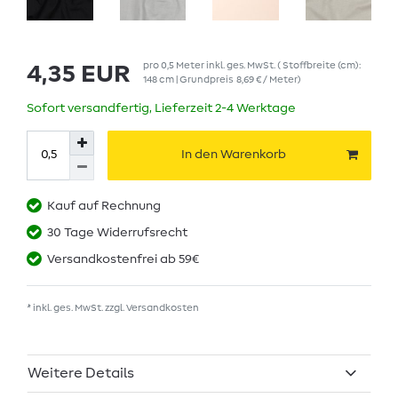
pro
0,5
Meter
inkl. ges. MwSt.
( Stoffbreite (cm):
4,35 EUR
148 cm | Grundpreis
8,69 € / Meter
)
Sofort versandfertig, Lieferzeit 2-4 Werktage
In den Warenkorb
Kauf auf Rechnung
30 Tage Widerrufsrecht
Versandkostenfrei ab 59€
* inkl. ges. MwSt. zzgl.
Versandkosten
Weitere Details