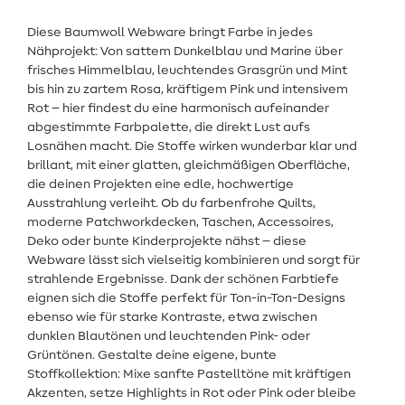
Diese Baumwoll Webware bringt Farbe in jedes
Nähprojekt: Von sattem Dunkelblau und Marine über
frisches Himmelblau, leuchtendes Grasgrün und Mint
bis hin zu zartem Rosa, kräftigem Pink und intensivem
Rot – hier findest du eine harmonisch aufeinander
abgestimmte Farbpalette, die direkt Lust aufs
Losnähen macht. Die Stoffe wirken wunderbar klar und
brillant, mit einer glatten, gleichmäßigen Oberfläche,
die deinen Projekten eine edle, hochwertige
Ausstrahlung verleiht. Ob du farbenfrohe Quilts,
moderne Patchworkdecken, Taschen, Accessoires,
Deko oder bunte Kinderprojekte nähst – diese
Webware lässt sich vielseitig kombinieren und sorgt für
strahlende Ergebnisse. Dank der schönen Farbtiefe
eignen sich die Stoffe perfekt für Ton-in-Ton-Designs
ebenso wie für starke Kontraste, etwa zwischen
dunklen Blautönen und leuchtenden Pink- oder
Grüntönen. Gestalte deine eigene, bunte
Stoffkollektion: Mixe sanfte Pastelltöne mit kräftigen
Akzenten, setze Highlights in Rot oder Pink oder bleibe