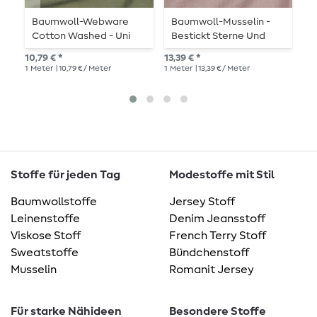
Baumwoll-Webware
Baumwoll-Musselin -
B
Cotton Washed - Uni
Bestickt Sterne Und
V
Armygrün
Monde Altrosa
10,79 € *
13,39 € *
UVP
1
Meter
| 10,79 € / Meter
1
Meter
| 13,39 € / Meter
1
Me
Stoffe für jeden Tag
Modestoffe mit Stil
Baumwollstoffe
Jersey Stoff
Leinenstoffe
Denim Jeansstoff
Viskose Stoff
French Terry Stoff
Sweatstoffe
Bündchenstoff
Musselin
Romanit Jersey
Für starke Nähideen
Besondere Stoffe