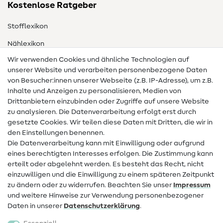
Kostenlose Ratgeber
Stofflexikon
Nählexikon
Wir verwenden Cookies und ähnliche Technologien auf
Nähanleitungen
unserer Website und verarbeiten personenbezogene Daten
von Besucher:innen unserer Webseite (z.B. IP-Adresse), um z.B.
Hilfe & Kontakt
Inhalte und Anzeigen zu personalisieren, Medien von
Drittanbietern einzubinden oder Zugriffe auf unsere Website
Kontakt
zu analysieren. Die Datenverarbeitung erfolgt erst durch
Infos zum Betreiberwechsel
gesetzte Cookies. Wir teilen diese Daten mit Dritten, die wir in
den Einstellungen benennen.
FAQ
Die Datenverarbeitung kann mit Einwilligung oder aufgrund
eines berechtigten Interesses erfolgen. Die Zustimmung kann
Widerrufsrecht
erteilt oder abgelehnt werden. Es besteht das Recht, nicht
Beliebt
einzuwilligen und die Einwilligung zu einem späteren Zeitpunkt
zu ändern oder zu widerrufen. Beachten Sie unser
Impressum
und weitere Hinweise zur Verwendung personenbezogener
Stoffe
Daten in unserer
Daten­schutz­erklärung
.
Nähzubehör