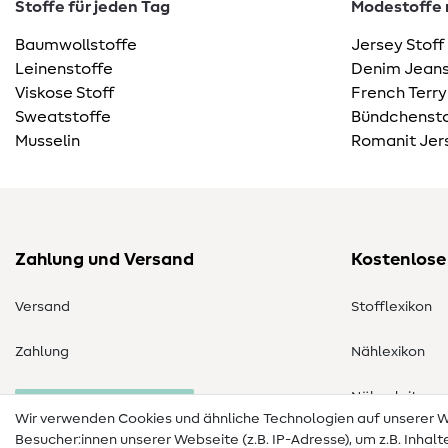
Stoffe für jeden Tag
Modestoffe m
Baumwollstoffe
Jersey Stoff
Leinenstoffe
Denim Jeans
Viskose Stoff
French Terry
Sweatstoffe
Bündchensto
Musselin
Romanit Jer
Zahlung und Versand
Kostenlose
Versand
Stofflexikon
Zahlung
Nählexikon
Nähanleitung
Bestellung widerrufen
Wir verwenden Cookies und ähnliche Technologien auf unserer
Besucher:innen unserer Webseite (z.B. IP-Adresse), um z.B. Inhal