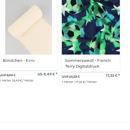
Bündchen - Ecru
Sommersweat - French
L
Terry Digitaldruck
Fußbälle Navy Angeraut
ab 8,49 € *
UVP 9,99 €
17,33 € *
UVP
UVP 20,39 €
1
Meter
| 8,49 € / Meter
1
Me
1
Meter
| 17,33 € / Meter