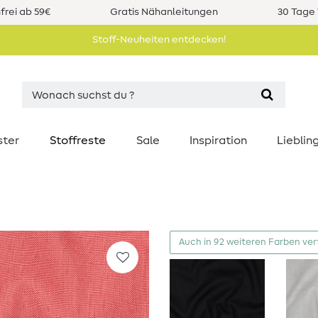
rei ab 59€
Gratis Nähanleitungen
30 Tage 
Stoff-Neuheiten entdecken!
ster
Stoffreste
Sale
Inspiration
Liebli
Auch in 92 weiteren Farben ve