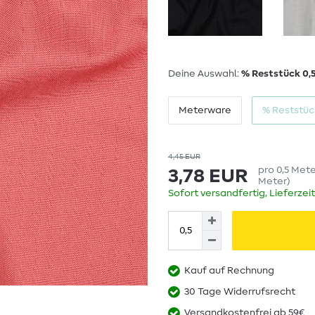
Deine Auswahl:
% Reststück 0,
Meterware
% Reststüc
4,45 EUR
pro
0,5
Met
3,78 EUR
Meter
)
Sofort versandfertig, Lieferzei
Kauf auf Rechnung
30 Tage Widerrufsrecht
Versandkostenfrei ab 59€