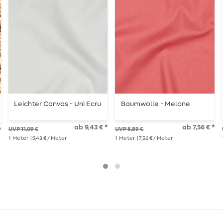
Leichter Canvas - Uni Ecru
Baumwolle - Melone
ab 9,43 € *
ab 7,56 € *
*
UVP 11,09 €
UVP 8,89 €
1
Meter
| 9,43 € / Meter
1
Meter
| 7,56 € / Meter