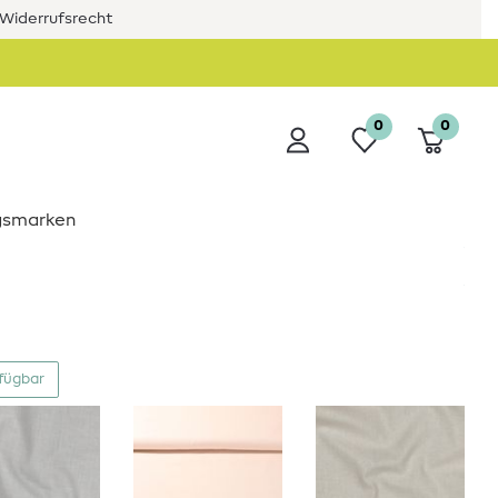
Widerrufsrecht
0
0
ngsmarken
rfügbar