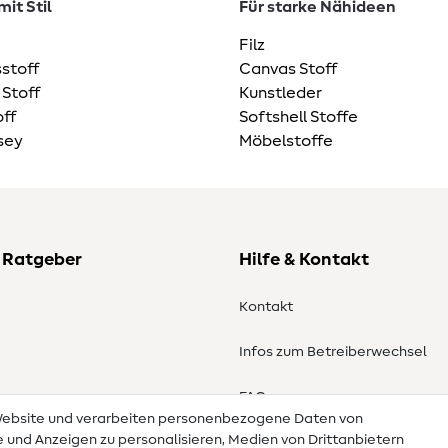
it Stil
Für starke Nähideen
Filz
stoff
Canvas Stoff
 Stoff
Kunstleder
ff
Softshell Stoffe
sey
Möbelstoffe
 Ratgeber
Hilfe & Kontakt
Kontakt
Infos zum Betreiberwechsel
en
FAQ
 Website und verarbeiten personenbezogene Daten von
te und Anzeigen zu personalisieren, Medien von Drittanbietern
Widerrufsrecht