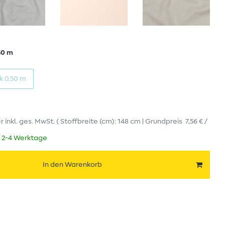
50 m
k 0,50 m
er
inkl. ges. MwSt.
( Stoffbreite (cm): 148 cm | Grundpreis
7,56 € /
t 2-4 Werktage
In den Warenkorb