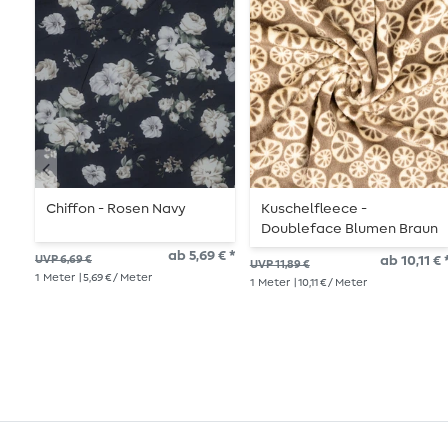
Chiffon - Rosen Navy
Kuschelfleece -
Doubleface Blumen Braun
ab 5,69 € *
UVP 6,69 €
ab 10,11 € 
UVP 11,89 €
1
Meter
| 5,69 € / Meter
1
Meter
| 10,11 € / Meter