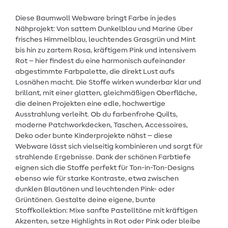
Diese Baumwoll Webware bringt Farbe in jedes
Nähprojekt: Von sattem Dunkelblau und Marine über
frisches Himmelblau, leuchtendes Grasgrün und Mint
bis hin zu zartem Rosa, kräftigem Pink und intensivem
Rot – hier findest du eine harmonisch aufeinander
abgestimmte Farbpalette, die direkt Lust aufs
Losnähen macht. Die Stoffe wirken wunderbar klar und
brillant, mit einer glatten, gleichmäßigen Oberfläche,
die deinen Projekten eine edle, hochwertige
Ausstrahlung verleiht. Ob du farbenfrohe Quilts,
moderne Patchworkdecken, Taschen, Accessoires,
Deko oder bunte Kinderprojekte nähst – diese
Webware lässt sich vielseitig kombinieren und sorgt für
strahlende Ergebnisse. Dank der schönen Farbtiefe
eignen sich die Stoffe perfekt für Ton-in-Ton-Designs
ebenso wie für starke Kontraste, etwa zwischen
dunklen Blautönen und leuchtenden Pink- oder
Grüntönen. Gestalte deine eigene, bunte
Stoffkollektion: Mixe sanfte Pastelltöne mit kräftigen
Akzenten, setze Highlights in Rot oder Pink oder bleibe