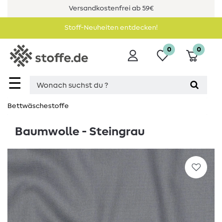
Versandkostenfrei ab 59€
Stoff-Neuheiten entdecken!
0
0
☰
Bettwäschestoffe
Baumwolle - Steingrau