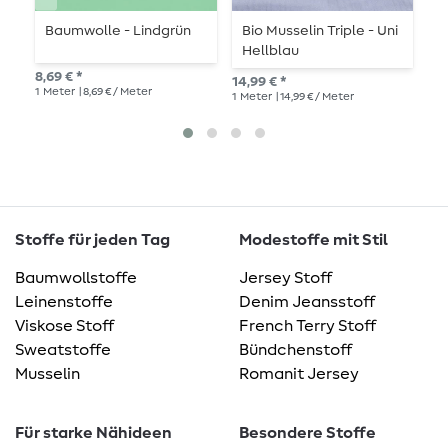
Baumwolle - Lindgrün
Bio Musselin Triple - Uni
B
Hellblau
M
8,69 € *
14,99 € *
14,
1
Meter
| 8,69 € / Meter
1
Meter
| 14,99 € / Meter
1
Me
Stoffe für jeden Tag
Modestoffe mit Stil
Baumwollstoffe
Jersey Stoff
Leinenstoffe
Denim Jeansstoff
Viskose Stoff
French Terry Stoff
Sweatstoffe
Bündchenstoff
Musselin
Romanit Jersey
Für starke Nähideen
Besondere Stoffe