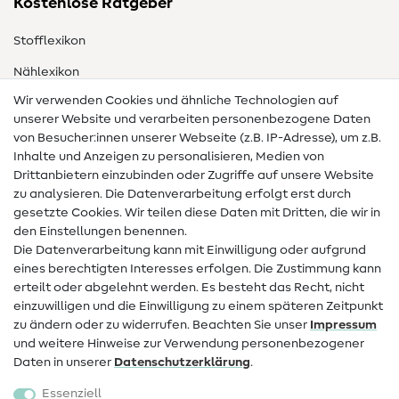
Kostenlose Ratgeber
Stofflexikon
Nählexikon
Wir verwenden Cookies und ähnliche Technologien auf
Nähanleitungen
unserer Website und verarbeiten personenbezogene Daten
von Besucher:innen unserer Webseite (z.B. IP-Adresse), um z.B.
Hilfe & Kontakt
Inhalte und Anzeigen zu personalisieren, Medien von
Drittanbietern einzubinden oder Zugriffe auf unsere Website
Kontakt
zu analysieren. Die Datenverarbeitung erfolgt erst durch
Infos zum Betreiberwechsel
gesetzte Cookies. Wir teilen diese Daten mit Dritten, die wir in
den Einstellungen benennen.
FAQ
Die Datenverarbeitung kann mit Einwilligung oder aufgrund
eines berechtigten Interesses erfolgen. Die Zustimmung kann
Widerrufsrecht
erteilt oder abgelehnt werden. Es besteht das Recht, nicht
Beliebt
einzuwilligen und die Einwilligung zu einem späteren Zeitpunkt
zu ändern oder zu widerrufen. Beachten Sie unser
Impressum
und weitere Hinweise zur Verwendung personenbezogener
Stoffe
Daten in unserer
Daten­schutz­erklärung
.
Nähzubehör
Essenziell