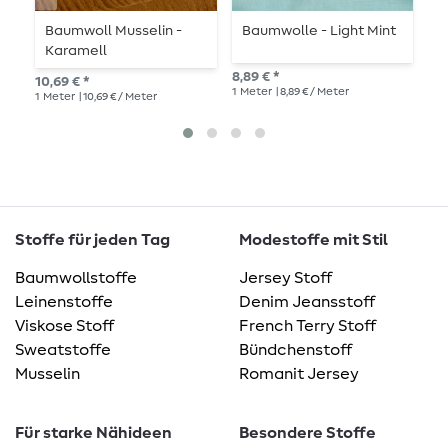
Baumwoll Musselin -
Baumwolle - Light Mint
B
Karamell
8,89 € *
8,8
10,69 € *
1
Meter
| 8,89 € / Meter
1
Me
1
Meter
| 10,69 € / Meter
Stoffe für jeden Tag
Modestoffe mit Stil
Baumwollstoffe
Jersey Stoff
Leinenstoffe
Denim Jeansstoff
Viskose Stoff
French Terry Stoff
Sweatstoffe
Bündchenstoff
Musselin
Romanit Jersey
Für starke Nähideen
Besondere Stoffe