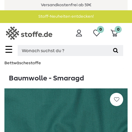
Versandkostenfrei ab 59€
Stoff-Neuheiten entdecken!
0
0
☰
Bettwäschestoffe
Baumwolle - Smaragd