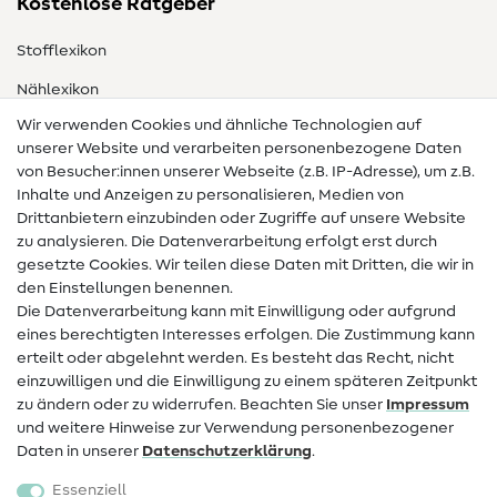
Kostenlose Ratgeber
Stofflexikon
Nählexikon
Wir verwenden Cookies und ähnliche Technologien auf
Nähanleitungen
unserer Website und verarbeiten personenbezogene Daten
von Besucher:innen unserer Webseite (z.B. IP-Adresse), um z.B.
Hilfe & Kontakt
Inhalte und Anzeigen zu personalisieren, Medien von
Drittanbietern einzubinden oder Zugriffe auf unsere Website
Kontakt
zu analysieren. Die Datenverarbeitung erfolgt erst durch
Infos zum Betreiberwechsel
gesetzte Cookies. Wir teilen diese Daten mit Dritten, die wir in
den Einstellungen benennen.
FAQ
Die Datenverarbeitung kann mit Einwilligung oder aufgrund
eines berechtigten Interesses erfolgen. Die Zustimmung kann
Widerrufsrecht
erteilt oder abgelehnt werden. Es besteht das Recht, nicht
Beliebt
einzuwilligen und die Einwilligung zu einem späteren Zeitpunkt
zu ändern oder zu widerrufen. Beachten Sie unser
Impressum
und weitere Hinweise zur Verwendung personenbezogener
Stoffe
Daten in unserer
Daten­schutz­erklärung
.
Nähzubehör
Essenziell