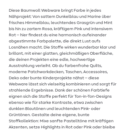
Diese Baumwoll Webware bringt Farbe in jedes
Nähprojekt: Von sattem Dunkelblau und Marine über
frisches Himmelblau, leuchtendes Grasgrün und Mint
bis hin zu zartem Rosa, kräftigem Pink und intensivem
Rot – hier findest du eine harmonisch aufeinander
abgestimmte Farbpalette, die direkt Lust aufs
Losnähen macht. Die Stoffe wirken wunderbar klar und
brillant, mit einer glatten, gleichmäßigen Oberfläche,
die deinen Projekten eine edle, hochwertige
Ausstrahlung verleiht. Ob du farbenfrohe Quilts,
moderne Patchworkdecken, Taschen, Accessoires,
Deko oder bunte Kinderprojekte nähst – diese
Webware lässt sich vielseitig kombinieren und sorgt für
strahlende Ergebnisse. Dank der schönen Farbtiefe
eignen sich die Stoffe perfekt für Ton-in-Ton-Designs
ebenso wie für starke Kontraste, etwa zwischen
dunklen Blautönen und leuchtenden Pink- oder
Grüntönen. Gestalte deine eigene, bunte
Stoffkollektion: Mixe sanfte Pastelltöne mit kräftigen
Akzenten, setze Highlights in Rot oder Pink oder bleibe