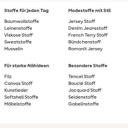
Stoffe für jeden Tag
Modestoffe mit Stil
Baumwollstoffe
Jersey Stoff
Leinenstoffe
Denim Jeansstoff
Viskose Stoff
French Terry Stoff
Sweatstoffe
Bündchenstoff
Musselin
Romanit Jersey
Für starke Nähideen
Besondere Stoffe
Filz
Tencel Stoff
Canvas Stoff
Bouclé Stoff
Kunstleder
Jacquard Stoff
Softshell Stoffe
Seidenstoffe
Möbelstoffe
Gobelinstoffe