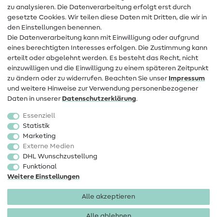
zu analysieren. Die Datenverarbeitung erfolgt erst durch
Infos zum Betreiberwechsel
gesetzte Cookies. Wir teilen diese Daten mit Dritten, die wir in
den Einstellungen benennen.
FAQ
Die Datenverarbeitung kann mit Einwilligung oder aufgrund
eines berechtigten Interesses erfolgen. Die Zustimmung kann
Widerrufsrecht
erteilt oder abgelehnt werden. Es besteht das Recht, nicht
Beliebt
einzuwilligen und die Einwilligung zu einem späteren Zeitpunkt
zu ändern oder zu widerrufen. Beachten Sie unser
Impressum
und weitere Hinweise zur Verwendung personenbezogener
Stoffe
Daten in unserer
Daten­schutz­erklärung
.
Nähzubehör
Essenziell
Sale
Statistik
Marketing
Schnittmuster
Externe Medien
DHL Wunschzustellung
Funktional
Weitere Einstellungen
Alle akzeptieren
Impressum
Datenschutz
AGB
Widerrufsbelehrung
Alle ablehnen