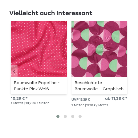
Vielleicht auch Interessant
Baumwolle Popeline -
Beschichtete
B
Punkte Pink Weiß
Baumwolle – Graphisch
B
Bordeaux
10,29 € *
ab 11,38 € *
UVP 13,39 €
UVP
1
Meter
| 10,29 € / Meter
1
Meter
| 11,38 € / Meter
1
Me