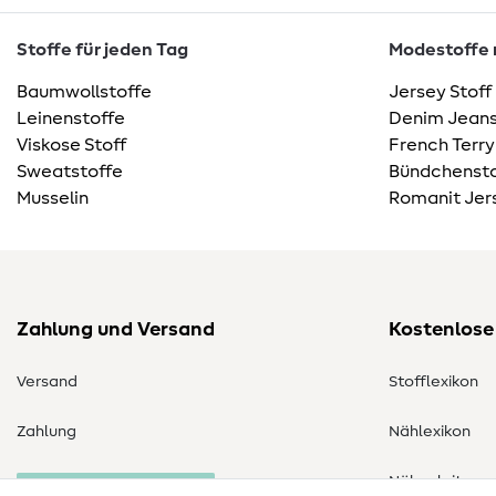
Stoffe für jeden Tag
Modestoffe m
Baumwollstoffe
Jersey Stoff
Leinenstoffe
Denim Jeans
Viskose Stoff
French Terry
Sweatstoffe
Bündchensto
Musselin
Romanit Jer
Zahlung und Versand
Kostenlose
Versand
Stofflexikon
Zahlung
Nählexikon
Nähanleitung
Bestellung widerrufen