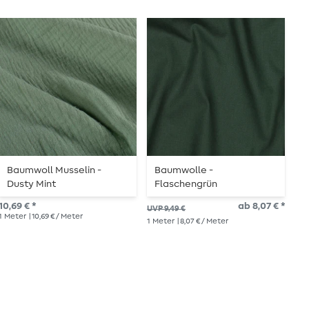
Baumwoll Musselin -
Baumwolle -
B
Dusty Mint
Flaschengrün
12,
10,69 € *
ab 8,07 € *
UVP 9,49 €
1
Me
1
Meter
| 10,69 € / Meter
1
Meter
| 8,07 € / Meter