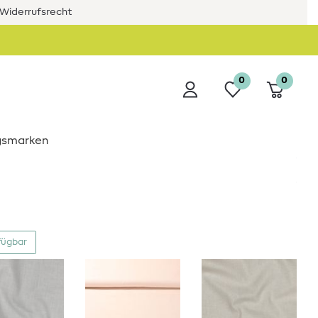
Widerrufsrecht
0
0
ngsmarken
fügbar