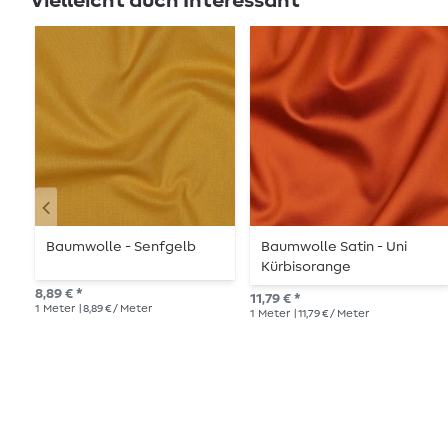
Vielleicht auch Interessant
Baumwolle - Senfgelb
Baumwolle Satin - Uni
Kürbisorange
8,89 € *
11,79 € *
1
Meter
| 8,89 € / Meter
1
Meter
| 11,79 € / Meter