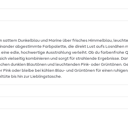
n sattem Dunkelblau und Marine über frisches Himmelblau, leuchten
einander abgestimmte Farbpalette, die direkt Lust aufs Losnähen mac
n eine edle, hochwertige Ausstrahlung verleiht. Ob du farbenfrohe
ch vielseitig kombinieren und sorgt für strahlende Ergebnisse. Dan
schen dunklen Blautönen und leuchtenden Pink- oder Grüntönen. Ges
r Pink oder bleibe bei kühlen Blau- und Grüntönen für einen ruhigen, 
tüte bis hin zur Lieblingstasche.