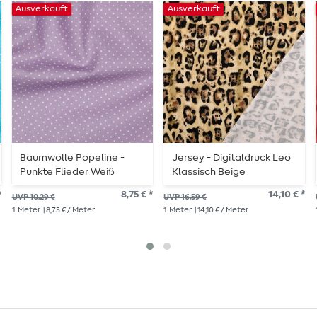
Ausverkauft
Ausverkauft
Baumwolle Popeline -
Jersey - Digitaldruck Leo
Punkte Flieder Weiß
Klassisch Beige
*
8,75 € *
14,10 € *
UVP 10,29 €
UVP 16,59 €
1
Meter
| 8,75 € / Meter
1
Meter
| 14,10 € / Meter