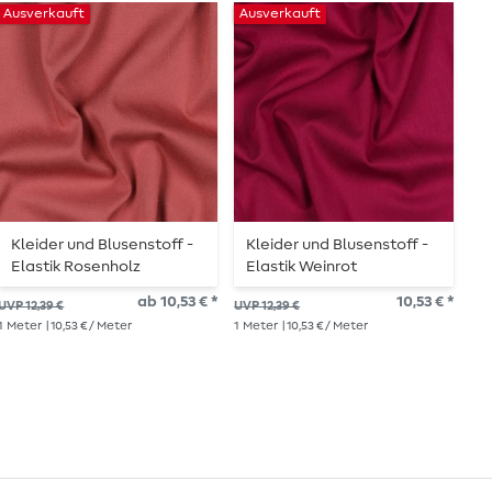
Ausverkauft
Ausverkauft
Au
Kleider und Blusenstoff -
Kleider und Blusenstoff -
R
Elastik Rosenholz
Elastik Weinrot
T
B
ab 10,53 € *
10,53 € *
UVP 12,39 €
UVP 12,39 €
UVP
1
Meter
| 10,53 € / Meter
1
Meter
| 10,53 € / Meter
1
Me