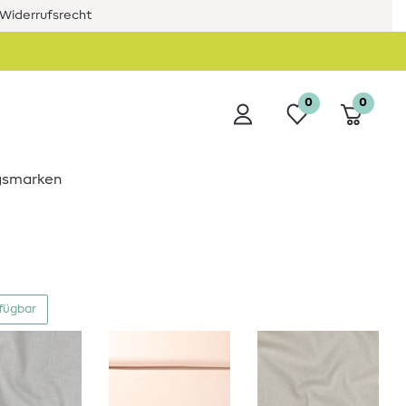
Widerrufsrecht
0
0
ngsmarken
rfügbar