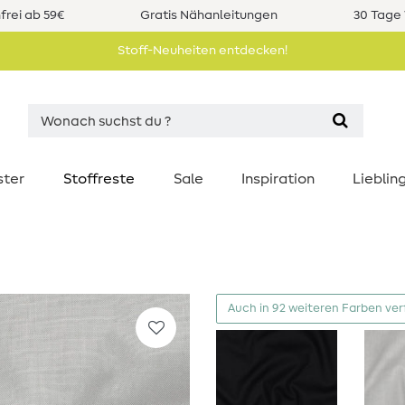
rei ab 59€
Gratis Nähanleitungen
30 Tage 
Stoff-Neuheiten entdecken!
ster
Stoffreste
Sale
Inspiration
Liebli
Auch in 92 weiteren Farben ve