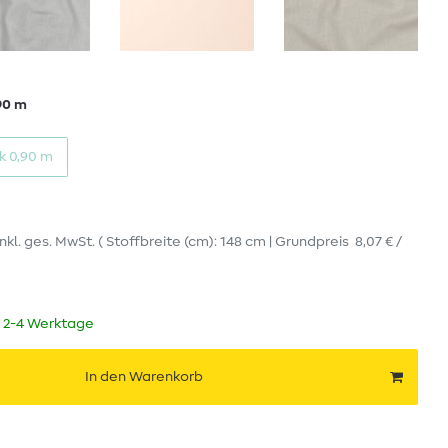
90 m
k 0,90 m
inkl. ges. MwSt.
( Stoffbreite (cm): 148 cm | Grundpreis
8,07 € /
t 2-4 Werktage
In den Warenkorb