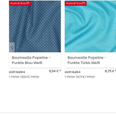
Ausverkauft
Ausverkauft
Baumwolle Popeline -
Baumwolle Popeline -
Punkte Blau Weiß
Punkte Türkis Weiß
9,34 € *
8,75 € 
UVP 10,99 €
UVP 10,29 €
1
Meter
| 9,34 € / Meter
1
Meter
| 8,75 € / Meter