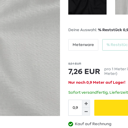
Deine Auswahl:
% Reststück 0,
Meterware
% Reststüc
8,54 EUR
pro
1
Meter
7,26 EUR
Meter
)
Nur noch 0,9 Meter auf Lager!
Sofort versandfertig, Lieferzei
Kauf auf Rechnung