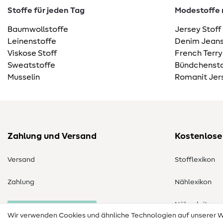
Stoffe für jeden Tag
Modestoffe m
Baumwollstoffe
Jersey Stoff
Leinenstoffe
Denim Jeans
Viskose Stoff
French Terry
Sweatstoffe
Bündchensto
Musselin
Romanit Jer
Zahlung und Versand
Kostenlose
Versand
Stofflexikon
Zahlung
Nählexikon
Nähanleitung
Bestellung widerrufen
Wir verwenden Cookies und ähnliche Technologien auf unserer